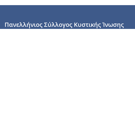
Πανελλήνιος Σύλλογος Κυστικής Ίνωσης
Καραϊσκάκη 28, Αθήνα, ΤΚ 10554
2110137700 (Τρίτη & Πέμπτη: 16:00-19:00),
6944255853 (Τετάρτη: 17.00-20.00)
info@cysticfibrosis.gr
Προσωπικά Δεδομένα
Όροι Χρήσης
Πολιτική Απορρήτου
Πολιτική Cookies
Υποστήριξέ μας