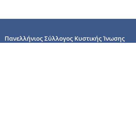
Πανελλήνιος Σύλλογος Κυστικής Ίνωσης
Καραϊσκάκη 28, Αθήνα, ΤΚ 10554
2110137700 (Τρίτη & Πέμπτη: 16:00-19:00),
6944255853 (Τετάρτη: 17.00-20.00)
info@cysticfibrosis.gr
Προσωπικά Δεδομένα
Όροι Χρήσης
Πολιτική Απορρήτου
Πολιτική Cookies