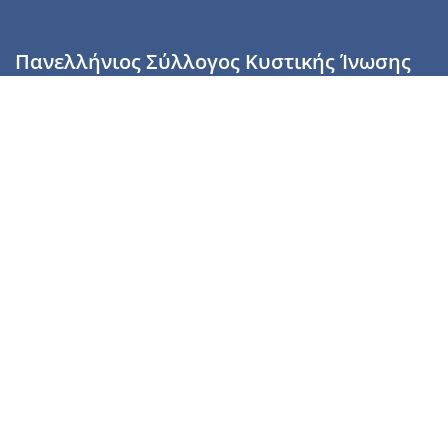
Πανελλήνιος Σύλλογος Κυστικής Ίνωσης
Καραϊσκάκη 28, Αθήνα, ΤΚ 10554
2110137700 (Τρίτη & Πέμπτη: 16:00-19:00),
6944255853 (Τετάρτη: 17.00-20.00)
info@cysticfibrosis.gr
Προσωπικά Δεδομένα
Όροι Χρήσης
Πολιτική Απορρήτου
Πολιτική Cookies
Υποστήριξέ μας