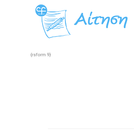
{rsform 9}