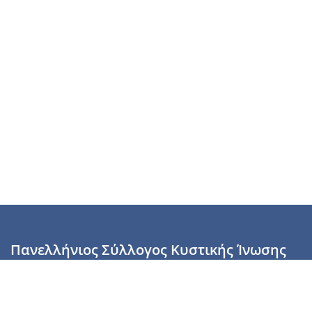
Πανελλήνιος Σύλλογος Κυστικής Ίνωσης
Καραϊσκάκη 28, Αθήνα, ΤΚ 10554
2110137700 (Τρίτη & Πέμπτη: 16:00-19:00),