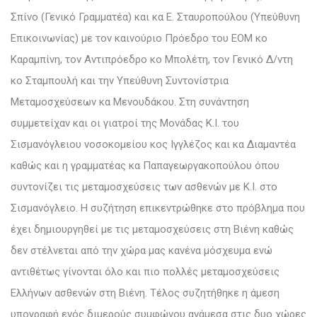
Σπίνο
(Γενικό Γραμματέα) και κα Ε. Σταυροπούλου (Υπεύθυνη
Επικοινωνίας) με τον καινούριο Πρόεδρο του ΕΟΜ κο
Καραμπίνη, τον Αντιπρόεδρο κο Μπολέτη, τον Γενικό Δ/ντη
κο Σταμπουλή και την Υπεύθυνη Συντονίστρια
Μεταμοσχεύσεων κα Μενουδάκου. Στη συνάντηση
συμμετείχαν και οι γιατροί της Μονάδας Κ.Ι. του
Σισμανόγλειου νοσοκομείου κος Ιγγλέζος και κα Διαμαντέα
καθώς και η γραμματέας κα Παπαγεωργακοπούλου όπου
συντονίζει τις μεταμοσχεύσεις των ασθενών με Κ.Ι. στο
Σισμανόγλειο. Η συζήτηση επικεντρώθηκε στο πρόβλημα που
έχει δημιουργηθεί με τις μεταμοσχεύσεις στη Βιένη καθώς
δεν στέλνεται από την χώρα μας κανένα μόσχευμα ενώ
αντιθέτως γίνονται όλο και πιο πολλές μεταμοσχεύσεις
Ελλήνων ασθενών στη Βιένη. Τέλος συζητήθηκε η άμεση
υπογραφή ενός διμερούς συμφώνου ανάμεσα στις δυο χώρες