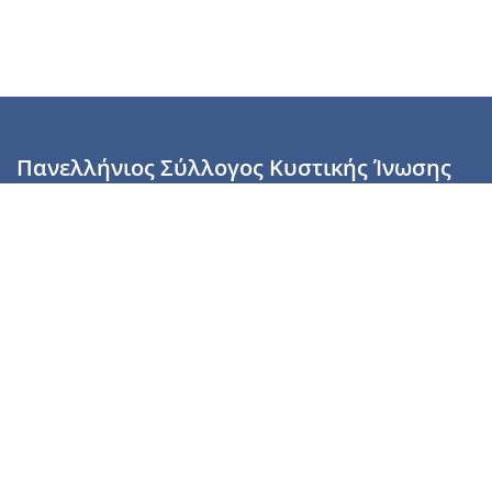
Πανελλήνιος Σύλλογος Κυστικής Ίνωσης
Καραϊσκάκη 28, Αθήνα, ΤΚ 10554
2110137700 (Τρίτη & Πέμπτη: 16:00-19:00),
6944255853 (Τετάρτη: 17.00-20.00)
info@cysticfibrosis.gr
Προσωπικά Δεδομένα
Όροι Χρήσης
Πολιτική Απορρήτου