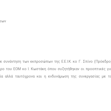
εων
ε συνάντηση των εκπροσώπων της Ε.Ε.Ι.Κ. κο Γ. Σπίνο (Πρόεδρο
δρο του ΕΟΜ κο Ι. Κωστάκη όπου συζητήθηκαν οι προοπτικές γι
λία αλλά ταυτόχρονα και η ενδυνάμωση της συνεργασίας με τ