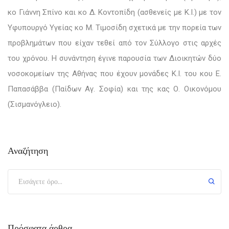
κο Γιάννη Σπίνο και κο Δ. Κοντοπίδη (ασθενείς με Κ.Ι.) με
τον
Υφυπουργό Υγείας κο Μ. Τιμοσίδη
σχετικά με την πορεία των
προβλημάτων που είχαν τεθεί από τον Σύλλογο στις αρχές
του χρόνου. Η συνάντηση έγινε παρουσία των Διοικητών δύο
νοσοκομείων της Αθήνας που έχουν μονάδες Κ.Ι. του κου Ε.
Παπασάββα (Παίδων Αγ. Σοφία) και της κας Ο. Οικονόμου
(Σισμανόγλειο).
Αναζήτηση
Πρόσφατα άρθρα