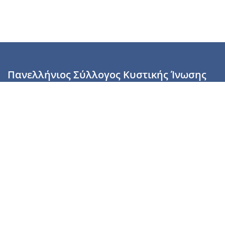
Πανελλήνιος Σύλλογος Κυστικής Ίνωσης
Καραϊσκάκη 28, Αθήνα, ΤΚ 10554
2110137700 (Τρίτη & Πέμπτη: 16:00-19:00),
6944255853 (Τετάρτη: 17.00-20.00)
info@cysticfibrosis.gr
Προσωπικά Δεδομένα
Όροι Χρήσης
Πολιτική Απορρήτου