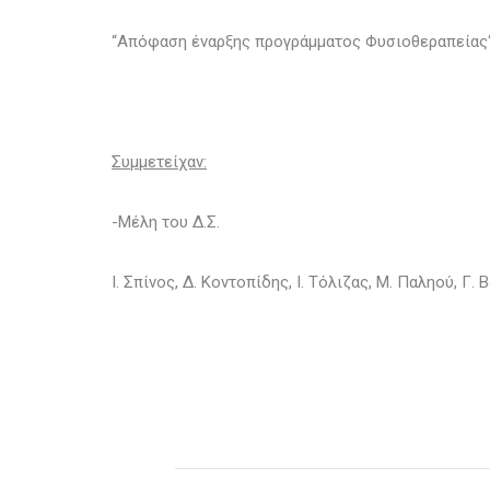
“Απόφαση έναρξης προγράμματος Φυσιοθεραπείας
Συμμετείχαν:
-Μέλη του Δ.Σ.
Ι. Σπίνος, Δ. Κοντοπίδης, Ι. Τόλιζας, Μ. Παληού, Γ