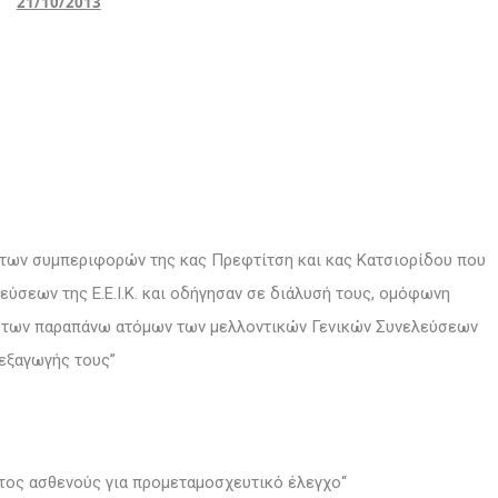
21/10/2013
ων συμπεριφορών της κας Πρεφτίτση και κας Κατσιορίδου που
ύσεων της Ε.Ε.Ι.Κ. και οδήγησαν σε διάλυσή τους, ομόφωνη
 των παραπάνω ατόμων των μελλοντικών Γενικών Συνελεύσεων
ιεξαγωγής τους”
τος ασθενούς για προμεταμοσχευτικό έλεγχο“