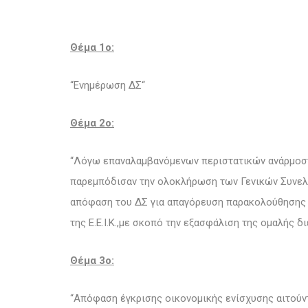
Θέμα 1o:
“Ενημέρωση ΔΣ“
Θέμα 2ο:
“Λόγω επαναλαμβανόμενων περιστατικών ανάρμοστ
παρεμπόδισαν την ολοκλήρωση των Γενικών Συνελε
απόφαση του ΔΣ για απαγόρευση παρακολούθησης
της Ε.Ε.Ι.Κ.,με σκοπό την εξασφάλιση της ομαλής δ
Θέμα 3o:
“Απόφαση έγκρισης οικονομικής ενίσχυσης αιτούν