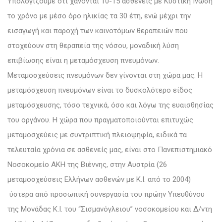
Υπολογίζουμε ότι χάνονται 10-15 ασθενείς με Κυστική Ίνωση
το χρόνο με μέσο όρο ηλικίας τα 30 έτη, ενώ μέχρι την
εισαγωγή και παροχή των καινοτόμων θεραπειών που
στοχεύουν στη θεραπεία της νόσου, μοναδική λύση
επιβίωσης είναι η μεταμόσχευση πνευμόνων.
Μεταμοσχεύσεις πνευμόνων δεν γίνονται στη χώρα μας. Η
μεταμόσχευση πνευμόνων είναι το δυσκολότερο είδος
μεταμόσχευσης, τόσο τεχνικά, όσο και λόγω της ευαισθησίας
του οργάνου. Η χώρα που πραγματοποιούνται επιτυχώς
μεταμοσχεύεις με συντριπτική πλειοψηφία, ειδικά τα
τελευταία χρόνια σε ασθενείς μας, είναι στο Πανεπιστημιακό
Νοσοκομείο ΑΚΗ της Βιέννης, στην Αυστρία (26
μεταμοσχεύσεις Ελλήνων ασθενών με Κ.Ι. από το 2004)
ύστερα από προσωπική συνεργασία του πρώην Υπευθύνου
της Μονάδας Κ.Ι. του “Σισμανόγλειου” νοσοκομείου και Δ/ντη