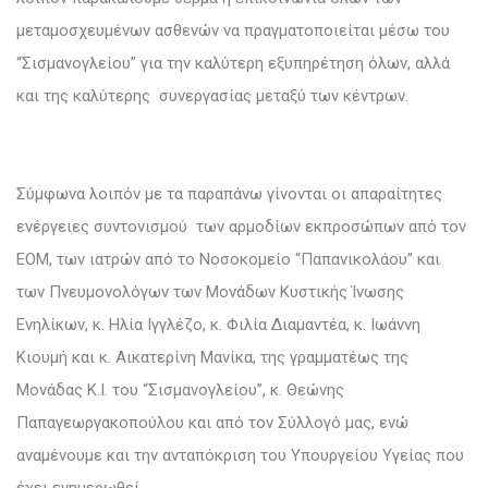
μεταμοσχευμένων ασθενών να πραγματοποιείται μέσω του
“Σισμανογλείου” για την καλύτερη εξυπηρέτηση όλων, αλλά
και της καλύτερης συνεργασίας μεταξύ των κέντρων.
Σύμφωνα λοιπόν με τα παραπάνω γίνονται οι απαραίτητες
ενέργειες συντονισμού των αρμοδίων εκπροσώπων από τον
ΕΟΜ, των ιατρών από το Νοσοκομείο “Παπανικολάου” και
των Πνευμονολόγων των Μονάδων Κυστικής Ίνωσης
Ενηλίκων, κ. Ηλία Ιγγλέζο, κ. Φιλία Διαμαντέα, κ. Ιωάννη
Κιουμή και κ. Αικατερίνη Μανίκα, της γραμματέως της
Μονάδας Κ.Ι.
του “Σισμανογλείου”
, κ. Θεώνης
Παπαγεωργακοπούλου και από τον Σύλλογό μας, ενώ
αναμένουμε και την ανταπόκριση του Υπουργείου Υγείας που
έχει ενημερωθεί.