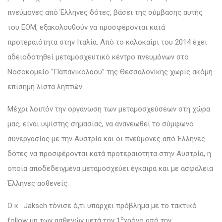
πνεύμονες από Έλληνες δότες, βάσει της σύμβασης αυτής
του ΕΟΜ, εξακολουθούν να προσφέρονται κατά
προτεραιότητα στην Ιταλία. Από το καλοκαίρι του 2014 έχει
αδειοδοτηθεί μεταμοσχευτικό κέντρο πνευμόνων στο
Νοσοκομείο “Παπανικολάου” της Θεσσαλονίκης χωρίς ακόμη
επίσημη λίστα ληπτών.
Μέχρι λοιπόν την οργάνωση των μεταμοσχεύσεων στη χώρα
μας, είναι υψίστης σημασίας, να ανανεωθεί το σύμφωνο
συνεργασίας με την Αυστρία και οι πνεύμονες από Έλληνες
δότες να προσφέρονται κατά προτεραιότητα στην Αυστρία, η
οποία αποδεδειγμένα μεταμοσχεύει έγκαιρα και με ασφάλεια
Έλληνες ασθενείς.
Ο κ. Jaksch τόνισε ό,τι υπάρχει πρόβλημα με το τακτικό
ο
follow up των ασθενών μετά τον 1
χρόνο από την