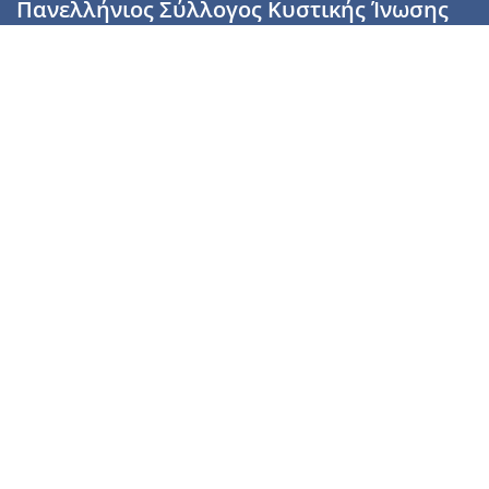
Πανελλήνιος Σύλλογος Κυστικής Ίνωσης
Καραϊσκάκη 28, Αθήνα, ΤΚ 10554
2110137700 (Τρίτη & Πέμπτη: 16:00-19:00),
6944255853 (Τετάρτη: 17.00-20.00)
info@cysticfibrosis.gr
Προσωπικά Δεδομένα
Όροι Χρήσης
Πολιτική Απορρήτου
Πολιτική Cookies
Υποστήριξέ μας
Γίνε μέλος
Γίνε εθελοντής