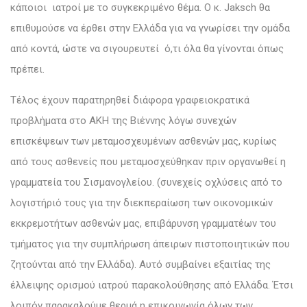
κάποιοι ιατροί με το συγκεκριμένο θέμα. Ο κ. Jaksch θα
επιθυμούσε να έρθει στην Ελλάδα για να γνωρίσει την ομάδα
από κοντά, ώστε να σιγουρευτεί ό,τι όλα θα γίνονται όπως
πρέπει.
Τέλος έχουν παρατηρηθεί διάφορα γραφειοκρατικά
προβλήματα στο ΑΚΗ της Βιέννης λόγω συνεχών
επισκέψεων των μεταμοσχευμένων ασθενών μας, κυρίως
από τους ασθενείς που μεταμοσχεύθηκαν πριν οργανωθεί η
γραμματεία του Σισμανογλείου. (συνεχείς οχλύσεις από το
λογιστήριό τους για την διεκπεραίωση των οικονομικών
εκκρεμοτήτων ασθενών μας, επιβάρυνση γραμματέων του
τμήματος για την συμπλήρωση άπειρων πιστοποιητικών που
ζητούνται από την Ελλάδα). Αυτό συμβαίνει εξαιτίας της
έλλειψης ορισμού ιατρού παρακολούθησης από Ελλάδα. Έτσι
λοιπόν παρακαλούμε θερμά η επικοινωνία όλων των