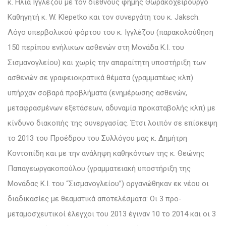
κ. Ηλία Ιγγλέζου με τον διεθνούς φήμης Θωρακοχειρουργό
Καθηγητή κ. W. Klepetko και τον συνεργάτη του κ. Jaksch.
Λόγο υπερβολικού φόρτου του κ. Ιγγλέζου (παρακολούθηση
150 περίπου ενήλικων ασθενών στη Μονάδα Κ.Ι. του
Σισμανογλείου) και χωρίς την απαραίτητη υποστήριξη των
ασθενών σε γραφειοκρατικά θέματα (γραμματέως κλπ)
υπήρχαν σοβαρά προβλήματα (ενημέρωσης ασθενών,
μεταφρασμένων εξετάσεων, αδυναμία προκαταβολής κλπ) με
κίνδυνο διακοπής της συνεργασίας. Έτσι λοιπόν σε επίσκεψη
το 2013 του Προέδρου του Συλλόγου μας κ. Δημήτρη
Κοντοπίδη και με την ανάληψη καθηκόντων της κ. Θεώνης
Παπαγεωργακοπούλου (γραμματειακή υποστήριξη της
Μονάδας Κ.Ι. του “Σισμανογλείου”) οργανώθηκαν εκ νέου οι
διαδικασίες με θεαματικά αποτελέσματα: Οι 3 προ-
μεταμοσχευτικοί έλεγχοι του 2013 έγιναν 10 το 2014 και οι 3