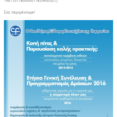
7401101780000017829600521)
Σας περιμένουμε!