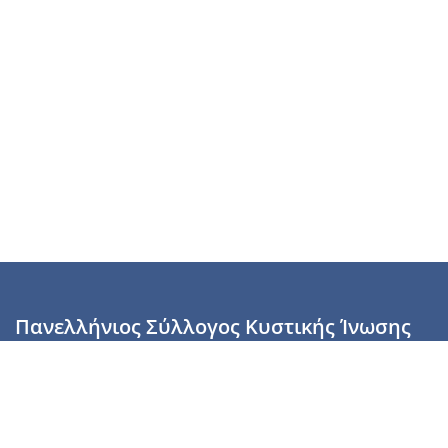
Πανελλήνιος Σύλλογος Κυστικής Ίνωσης
Καραϊσκάκη 28, Αθήνα, ΤΚ 10554
2110137700 (Τρίτη & Πέμπτη: 16:00-19:00),
6944255853 (Τετάρτη: 17.00-20.00)