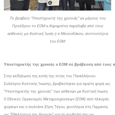
Το βραβείο ‘’Υποστηρικτή της χρονιάς’’ εκ μέρους του
Προέδρου το ΕΟΜ κ.Καραμπίνη παρέλαβε από τους
ασθενείς με Κυστική Ίωση η κ.Μενουδάκου, συντονίστρια
του ΕΟΜ
Υποστηρικτής της χρονιάς ο ΕΟΜ σε βράβευση από τους 
Στην εκδήλωση της κοπή της πίτας του Πανελλήνιου
Συλλόγου Κυστικής Ίνωσης, βραβεύτηκαν για πρώτη φορά ως
“Υποστηρικτής της χρονιάς” των ασθενών με Κυστική Ίνωση:
Ο Εθνικός Οργανισμός Μεταμοσχεύσεων (ΕΟΜ) από πλευράς
φορέων και η Ιουλιάνα Ζήση Τέγου, φοιτήτρια στη Γερμανία,
ως “Εθελόντρια της Χρονιάς” για τη συμβολή της ως