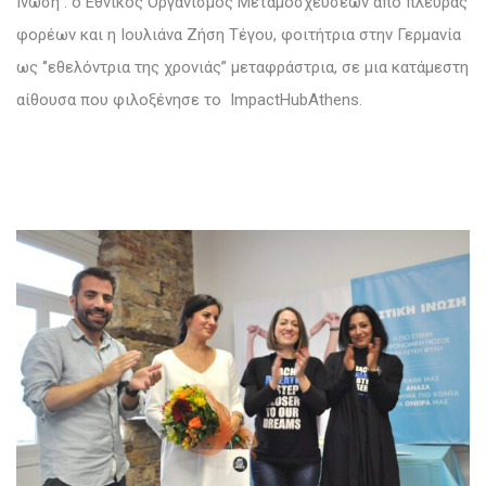
Ίνωση : ο Εθνικός Οργανισμός Μεταμοσχεύσεων από πλευράς
φορέων και η Ιουλιάνα Ζήση Τέγου, φοιτήτρια στην Γερμανία
ως ‘’εθελόντρια της χρονιάς’’ μεταφράστρια, σε μια κατάμεστη
αίθουσα που φιλοξένησε το ImpactHubAthens.