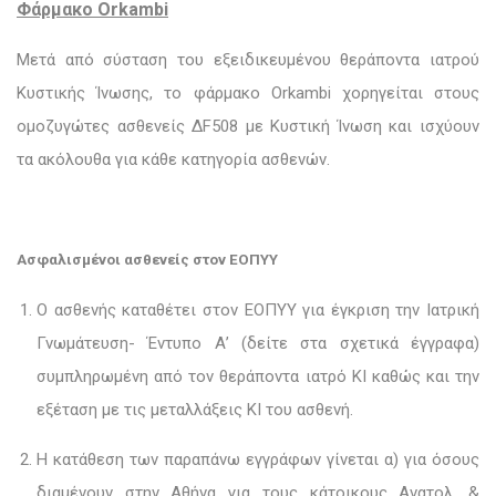
Φάρμακο
Orkambi
Μετά από σύσταση του εξειδικευμένου θεράποντα ιατρού
Κυστικής Ίνωσης, το φάρμακο
Orkambi
χορηγείται στους
ομοζυγώτες ασθενείς Δ
F
508 με Κυστική Ίνωση και ισχύουν
τα ακόλουθα για κάθε κατηγορία ασθενών.
Ασφαλισμένοι ασθενείς στον ΕΟΠΥΥ
Ο ασθενής καταθέτει στον ΕΟΠΥΥ για έγκριση την Ιατρική
Γνωμάτευση- Έντυπο Α’ (δείτε στα σχετικά έγγραφα)
συμπληρωμένη από τον θεράποντα ιατρό ΚΙ καθώς και την
εξέταση με τις μεταλλάξεις ΚΙ του ασθενή.
Η κατάθεση των παραπάνω εγγράφων γίνεται α) για όσους
διαμένουν στην Αθήνα για τους κάτοικους Ανατολ. &