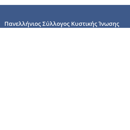
Πανελλήνιος Σύλλογος Κυστικής Ίνωσης
Καραϊσκάκη 28, Αθήνα, ΤΚ 10554
2110137700 (Τρίτη & Πέμπτη: 16:00-19:00),
6944255853 (Τετάρτη: 17.00-20.00)
info@cysticfibrosis.gr
Προσωπικά Δεδομένα
Όροι Χρήσης
Πολιτική Απορρήτου
Πολιτική Cookies
Υποστήριξέ μας