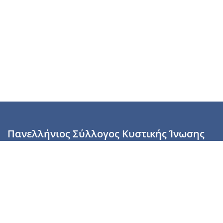
Πανελλήνιος Σύλλογος Κυστικής Ίνωσης
Καραϊσκάκη 28, Αθήνα, ΤΚ 10554
2110137700 (Τρίτη & Πέμπτη: 16:00-19:00),
6944255853 (Τετάρτη: 17.00-20.00)
info@cysticfibrosis.gr