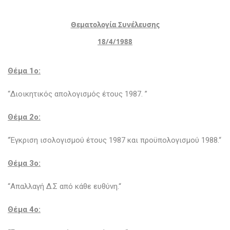
Θεματολογία Συνέλευσης
18/4/1988
Θέμα 1o:
“Διοικητικός απολογισμός έτους 1987. ”
Θέμα 2ο:
“Έγκριση ισολογισμού έτους 1987 και προϋπολογισμού 1988.“
Θέμα 3o:
“Απαλλαγή Δ.Σ από κάθε ευθύνη.“
Θέμα 4o: