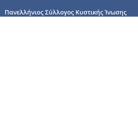
Πανελλήνιος Σύλλογος Κυστικής Ίνωσης
Καραϊσκάκη 28, Αθήνα, ΤΚ 10554
2110137700 (Τρίτη & Πέμπτη: 16:00-19:00),
6944255853 (Τετάρτη: 17.00-20.00)
info@cysticfibrosis.gr
Προσωπικά Δεδομένα
Όροι Χρήσης
Πολιτική Απορρήτου
Πολιτική Cookies
Υποστήριξέ μας
Γίνε μέλος