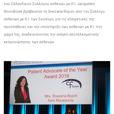
του Ολλανδικού Συλλόγου ασθενών με Κ.Ι. Jacquelien
Noordhoek βράβευσαν τη Snezana Bojcin, από τον Σύλλογο
ασθενών με Κ.Ι. των Σκοπίων, για τις εξαιρετικές της
προσπάθειες και την υποστήριξη των ασθενών με Κ.Ι. στη
χώρα της, αναδεικνύοντας την ανάγκη αποτελεσματικής
εκπροσώπησης των ασθενών.