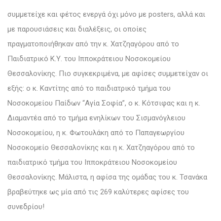
συμμετείχε και φέτος ενεργά όχι μόνο με posters, αλλά και
με παρουσιάσεις και διαλέξεις, οι οποίες
πραγματοποιήθηκαν από την κ. Χατζηαγόρου από το
Παιδιατρικό Κ.Υ. του Ιπποκράτειου Νοσοκομείου
Θεσσαλονίκης. Πιο συγκεκριμένα, με αφίσες συμμετείχαν οι
εξής: ο κ. Καντίτης από το παιδιατρικό τμήμα του
Νοσοκομείου Παίδων “Αγία Σοφία”, ο κ. Κότσιφας και η κ.
Διαμαντέα από το τμήμα ενηλίκων του Σισμανόγλειου
Νοσοκομείου, η κ. Φωτουλάκη από το Παπαγεωργίου
Νοσοκομείο Θεσσαλονίκης και η κ. Χατζηαγόρου από το
παιδιατρικό τμήμα του Ιπποκράτειου Νοσοκομείου
Θεσσαλονίκης. Μάλιστα, η αφίσα της ομάδας του κ. Τσανάκα
βραβεύτηκε ως μία από τις 269 καλύτερες αφίσες του
συνεδρίου!