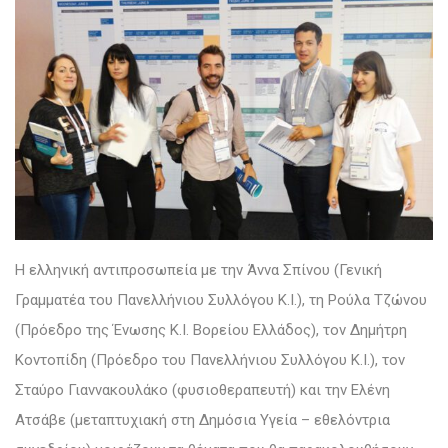
Η ελληνική αντιπροσωπεία με την Άννα Σπίνου (Γενική
Γραμματέα του Πανελλήνιου Συλλόγου Κ.Ι.), τη Ρούλα Τζώνου
(Πρόεδρο της Ένωσης Κ.Ι. Βορείου Ελλάδος), τον Δημήτρη
Κοντοπίδη (Πρόεδρο του Πανελλήνιου Συλλόγου Κ.Ι.), τον
Σταύρο Γιαννακουλάκο (φυσιοθεραπευτή) και την Ελένη
Ατσάβε (μεταπτυχιακή στη Δημόσια Υγεία – εθελόντρια