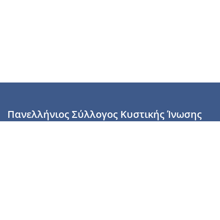
Πανελλήνιος Σύλλογος Κυστικής Ίνωσης
Καραϊσκάκη 28, Αθήνα, ΤΚ 10554
2110137700 (Τρίτη & Πέμπτη: 16:00-19:00),
6944255853 (Τετάρτη: 17.00-20.00)
info@cysticfibrosis.gr
Προσωπικά Δεδομένα