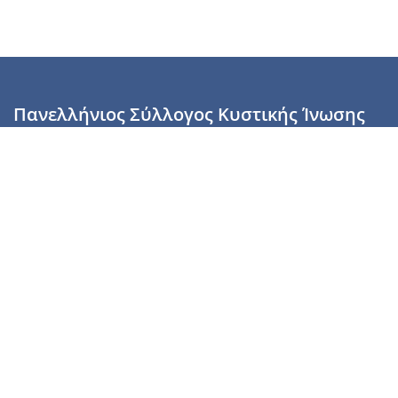
Πανελλήνιος Σύλλογος Κυστικής Ίνωσης
Καραϊσκάκη 28, Αθήνα, ΤΚ 10554
2110137700 (Τρίτη & Πέμπτη: 16:00-19:00),
6944255853 (Τετάρτη: 17.00-20.00)
info@cysticfibrosis.gr
Προσωπικά Δεδομένα
Όροι Χρήσης
Πολιτική Απορρήτου
Πολιτική Cookies