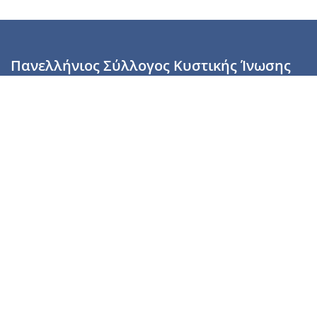
Πανελλήνιος Σύλλογος Κυστικής Ίνωσης
Καραϊσκάκη 28, Αθήνα, ΤΚ 10554
2110137700 (Τρίτη & Πέμπτη: 16:00-19:00),
6944255853 (Τετάρτη: 17.00-20.00)
info@cysticfibrosis.gr
Προσωπικά Δεδομένα
Όροι Χρήσης
Πολιτική Απορρήτου
Πολιτική Cookies