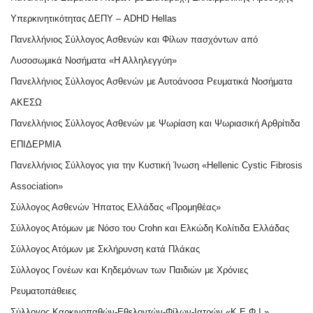
Υπερκινητικότητας ΔΕΠΥ – ADHD Hellas
Πανελλήνιος Σύλλογος Ασθενών και Φίλων πασχόντων από
Λυσοσωμικά Νοσήματα «Η Αλληλεγγύη»
Πανελλήνιος Σύλλογος Ασθενών με Αυτοάνοσα Ρευματικά Νοσήματα
ΑΚΕΣΩ
Πανελλήνιος Σύλλογος Ασθενών με Ψωρίαση και Ψωριασική Αρθρίτιδα
ΕΠΙΔΕΡΜΙΑ
Πανελλήνιος Σύλλογος για την Κυστική Ίνωση
«Hellenic Cystic Fibrosis
Association»
Σύλλογος Ασθενών Ήπατος Ελλάδας «Προμηθέας»
Σύλλογος Ατόμων με Νόσο του Crohn και Ελκώδη Κολίτιδα Ελλάδας
Σύλλογος Ατόμων με Σκλήρυνση κατά Πλάκας
Σύλλογος Γονέων και Κηδεμόνων των Παιδιών με Χρόνιες
Ρευματοπάθειες
Σύλλογος Καρκινοπαθών-Εθελοντών-Φίλων-Ιατρών «Κ.Ε.Φ.Ι.»