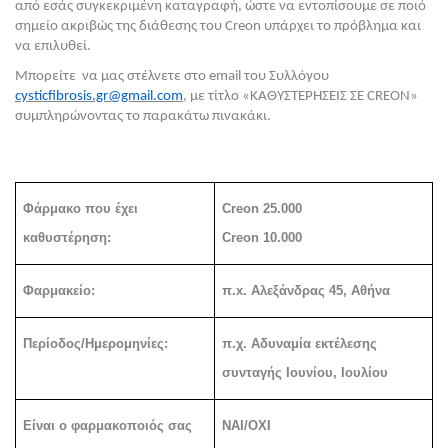
από εσάς συγκεκριμένη καταγραφή, ώστε να εντοπίσουμε σε ποιό 
σημείο ακριβώς της διάθεσης του Creon υπάρχει το πρόβλημα και 
να επιλυθεί. 
Μπορείτε  να μας στέλνετε στο email του Συλλόγου 
cysticfibrosis.gr@gmail.com
, με τίτλο «ΚΑΘΥΣΤΕΡΉΣΕΙΣ ΣΕ CREON» 
συμπληρώνοντας το παρακάτω πινακάκι. 
Φάρμακο που έχει 
Creon 25.000
καθυστέρηση:
Creon 10.000
Φαρμακείο: 
π.x. Αλεξάνδρας 45, Αθήνα
Περίοδος/Ημερομηνίες: 
π.χ. Αδυναμία εκτέλεσης 
συνταγής Ιουνίου, Ιουλίου 
Είναι ο φαρμακοποιός σας 
ΝΑΙ/ΟΧΙ 