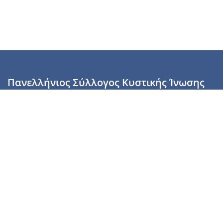
Πανελλήνιος Σύλλογος Κυστικής Ίνωσης
Καραϊσκάκη 28, Αθήνα, ΤΚ 10554
2110137700 (Τρίτη & Πέμπτη: 16:00-19:00),
6944255853 (Τετάρτη: 17.00-20.00)
info@cysticfibrosis.gr
Προσωπικά Δεδομένα
Όροι Χρήσης
Πολιτική Απορρήτου