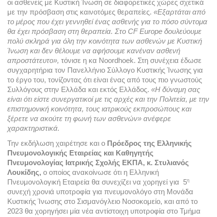
οι ασθενείς με Κυστική Ίνωση σε διαφορετικές χώρες σχετικά 
με την πρόσβαση στις καινοτόμες θεραπείες. 
«Εξαρτάται από 
το μέρος που έχει γεννηθεί ένας ασθενής για το πόσο σύντομα 
θα έχει πρόσβαση στη θεραπεία. Στο CF Europe δουλεύουμε 
πολύ σκληρά για όλη την κοινότητα των ασθενών με Κυστική 
Ίνωση και δεν θέλουμε να αφήσουμε κανέναν ασθενή 
απροστάτευτο»,
 τόνισε η κα Noordhoek. Στη συνέχεια έδωσε 
συγχαρητήρια τον Πανελλήνιο Σύλλογο Κυστικής Ίνωσης για 
το έργο του, τονίζοντας ότι είναι ένας από τους πιο γνωστούς 
Συλλόγους στην Ελλάδα και εκτός Ελλάδος. 
«Η δύναμη σας 
είναι ότι είστε συνεργατικοί με τις αρχές και την Πολιτεία, με την 
επιστημονική κοινότητα, τους ιατρικούς εκπροσώπους και 
ξέρετε να ακούτε τη φωνή των ασθενών» ανέφερε 
χαρακτηριστικά.
Την εκδήλωση χαιρέτησε και ο
 Πρόεδρος της Ελληνικής 
Πνευμονολογικής Εταιρείας και Καθηγητής 
Πνευμονολογίας Ιατρικής Σχολής ΕΚΠΑ, κ. Στυλιανός 
Λουκίδης, 
ο οποίος ανακοίνωσε ότι η Ελληνική 
η
Πνευμονολογική Εταιρεία θα συνεχίζει να χορηγεί για  5
συνεχή χρονιά υποτροφία για πνευμονολόγο στη Μονάδα 
Κυστικής Ίνωσης στο Σισμανόγλειο Νοσοκομείο, και από το 
2023 θα χορηγήσει μία νέα αντίστοιχη υποτροφία στο Τμήμα 