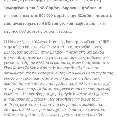
Ίνωση
είναι η πιο διαδεδομένη κληρονομική νόσος
 με 
περισσότερους από 
500.000 φορείς στην Ελλάδα – ποσοστό 
που αντιστοιχεί στο 4-5% του γενικού πληθυσμού
 – και 
περίπου 
800 ασθενείς
 σε όλη τη χώρα.
Ο Πανελλήνιος Σύλλογος Κυστικής Ίνωσης ιδρύθηκε το 1983 
στην Αθήνα και αποτελεί έναν από τους μακροβιότερους 
Συλλόγους ασθενών στην Ελλάδα. 
«Μέσα από μια μακρά 
πορεία 40 χρόνων σε συχνά αντίξοες συνθήκες ασθενείς και 
γονείς απ’ όλη την Ελλάδα ενώσαμε τις φωνές μας μέσα στον 
Πανελλήνιο Σύλλογο Κυστικής Ίνωσης διεκδικώντας τα 
δικαιώματά μας και καταφέρνοντας να αλλάξουμε το χάρτη της 
νόσου στη χώρα μας. Όλα έγιναν χάρη στην εθελοντική 
ομαδική προσφορά όλων των μελών του Συλλόγου σε συνεχή 
συνεργασία με την Πολιτεία, τους φορείς και την επιστημονική 
κοινότητα. Η επιστήμη προχωρά ραγδαία και σε λίγα χρόνια 
αναμένουμε να βρεθούν νέες θεραπείες για όλους τους 
ασθενείς με Κυστική Ίνωση. Στη μνήμη των ασθενών που 
χάσαμε, ο Σύλλογος μας συνεχίζει τις δράσεις του, μέχρι να 
φτάσει η στιγμή που όλοι ονειρευόμαστε, η στιγμή που θα 