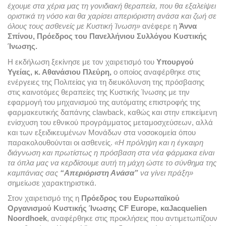
έχουμε στα χέρια μας τη γονιδιακή θεραπεία, που θα εξαλείψει 
οριστικά τη νόσο και θα χαρίσει απεριόριστη ανάσα και ζωή σε 
όλους τους ασθενείς με Κυστική Ίνωση»
 ανέφερε η 
Άννα 
Σπίνου, Πρόεδρος του Πανελλήνιου Συλλόγου Κυστικής 
Ίνωσης.
Η εκδήλωση ξεκίνησε με τον χαιρετισμό του 
Υπουργού 
Υγείας, κ. Αθανάσιου Πλεύρη, 
ο οποίος αναφέρθηκε στις 
ενέργειες της Πολιτείας για τη διευκόλυνση της πρόσβασης 
στις καινοτόμες θεραπείες της Κυστικής Ίνωσης με την 
εφαρμογή του μηχανισμού της αυτόματης επιστροφής της 
φαρμακευτικής δαπάνης clawback, καθώς και στην επικείμενη 
ενίσχυση του εθνικού προγράμματος μεταμοσχεύσεων, αλλά 
και των εξειδικευμένων Μονάδων στα νοσοκομεία όπου 
παρακολουθούνται οι ασθενείς. 
«Η πρόληψη και η έγκαιρη 
διάγνωση και πρωτίστως η πρόσβαση στα νέα φάρμακα είναι 
τα όπλα μας να κερδίσουμε αυτή τη μάχη ώστε το σύνθημα της 
καμπάνιας σας 
“Απεριόριστη Ανάσα”
 να γίνει πράξη»
σημείωσε χαρακτηριστικά.
Στον χαιρετισμό της η 
Πρόεδρος του Ευρωπαϊκού 
Οργανισμού Κυστικής Ίνωσης CF Europe, κα
Jacquelien 
Noordhoek
, αναφέρθηκε στις προκλήσεις που αντιμετωπίζουν 