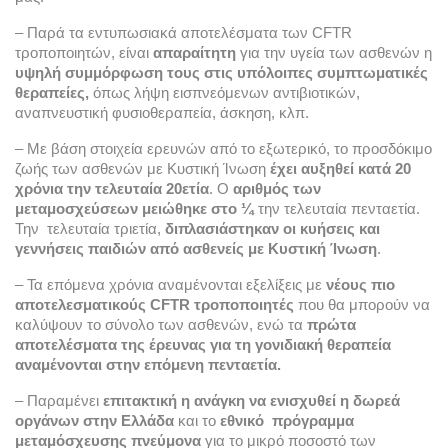
– Παρά τα εντυπωσιακά αποτελέσματα των CFTR 
τροποποιητών, είναι 
απαραίτητη
 για την υγεία των ασθενών η
υψηλή συμμόρφωση τους στις υπόλοιπες συμπτωματικές 
θεραπείες, 
όπως λήψη εισπνεόμενων αντιβιοτικών, 
αναπνευστική φυσιοθεραπεία, άσκηση, κλπ.
– Με βάση στοιχεία ερευνών από το εξωτερικό, το προσδόκιμο 
ζωής των ασθενών με Κυστική Ίνωση 
έχει αυξηθεί κατά 20 
χρόνια την τελευταία 20ετία
. Ο 
αριθμός των 
μεταμοσχεύσεων μειώθηκε στο ¼
 την τελευταία πενταετία. 
Την  τελευταία τριετία,
 διπλασιάστηκαν οι κυήσεις και 
γεννήσεις παιδιών από ασθενείς με Κυστική Ίνωση
.
– Τα επόμενα χρόνια αναμένονται εξελίξεις με 
νέους πιο 
αποτελεσματικούς CFTR τροποποιητές
 που θα μπορούν να 
καλύψουν το σύνολο των ασθενών, ενώ τα 
πρώτα 
αποτελέσματα της έρευνας για τη γονιδιακή θεραπεία 
αναμένονται στην επόμενη πενταετία.
– Παραμένει
 επιτακτική η ανάγκη να ενισχυθεί η δωρεά 
οργάνων στην Ελλάδα 
και το 
εθνικό  πρόγραμμα 
μεταμόσχευσης πνεύμονα
 για το μικρό ποσοστό των 