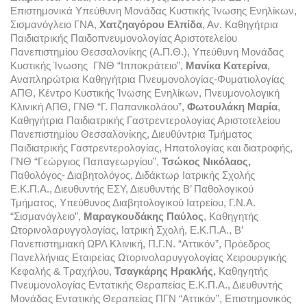
Επιστημονικά Υπεύθυνη Μονάδας Κυστικής Ίνωσης Ενηλίκων, 
Σισμανόγλειο ΓΝΑ, 
Χατζηαγόρου Ελπίδα
, Αν. Καθηγήτρια 
Παιδιατρικής Παιδοπνευμονολογίας Αριστοτελείου 
Πανεπιστημίου Θεσσαλονίκης (Α.Π.Θ.), Υπεύθυνη Μονάδας 
Κυστικής Ίνωσης  ΓΝΘ “Ιπποκράτειο”, 
Μανίκα Κατερίνα
, 
Αναπληρώτρια Καθηγήτρια Πνευμονολογίας-Φυματιολογίας 
ΑΠΘ, Κέντρο Κυστικής Ίνωσης Ενηλίκων, Πνευμονολογική 
Κλινική ΑΠΘ, ΓΝΘ “Γ. Παπανικολάου”, 
Φωτουλάκη Μαρία
, 
Καθηγήτρια Παιδιατρικής Γαστρεντερολογίας Αριστοτελείου 
Πανεπιστημίου Θεσσαλονίκης, Διευθύντρια Τμήματος 
Παιδιατρικής Γαστρεντερολογίας, Ηπατολογίας και διατροφής, 
ΓΝΘ “Γεώργιος Παπαγεωργίου”, 
Τσώκος Νικόλαος, 
Παθολόγος- Διαβητολόγος, Διδάκτωρ Iατρικής Σχολής 
Ε.Κ.Π.Α., Διευθυντής ΕΣΥ, Διευθυντής Β’ Παθολογικού 
Τμήματος, Υπεύθυνος Διαβητολογικού Ιατρείου, Γ.Ν.Α. 
“Σισμανόγλειο”, 
Μαραγκουδάκης Παύλος
, Καθηγητής 
Ωτορινολαρυγγολογίας, Ιατρική Σχολή, Ε.Κ.Π.Α., Β’ 
Πανεπιστημιακή ΩΡΛ Κλινική, Π.Γ.Ν. “Αττικόν”, Πρόεδρος 
Πανελλήνιας Εταιρείας Ωτορινολαρυγγολογίας Χειρουργικής 
Κεφαλής & Τραχήλου, 
Τσαγκάρης Ηρακλής, 
Καθηγητής 
Πνευμονολογίας Εντατικής Θεραπείας Ε.Κ.Π.Α., Διευθυντής 
Μονάδας Εντατικής Θεραπείας ΠΓΝ “Αττικόν”, Επιστημονικός 