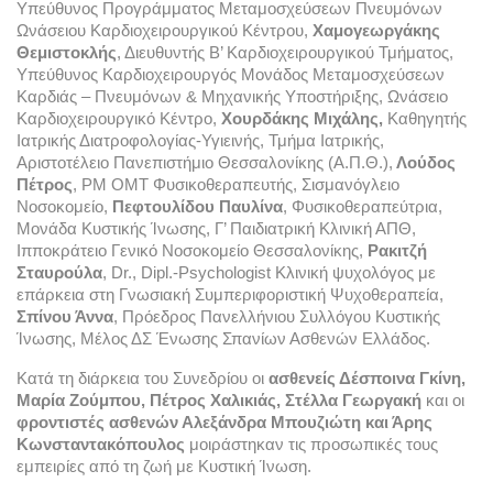
Υπεύθυνος Προγράμματος Μεταμοσχεύσεων Πνευμόνων 
Ωνάσειου Καρδιοχειρουργικού Κέντρου, 
Χαμογεωργάκης 
Θεμιστοκλής
, Διευθυντής Β’ Καρδιοχειρουργικού Τμήματος, 
Υπεύθυνος Καρδιοχειρουργός Μονάδος Μεταμοσχεύσεων 
Καρδιάς – Πνευμόνων & Μηχανικής Υποστήριξης, Ωνάσειο 
Καρδιοχειρουργικό Κέντρο, 
Χουρδάκης Μιχάλης, 
Καθηγητής 
Ιατρικής Διατροφολογίας-Υγιεινής, Τμήμα Ιατρικής, 
Αριστοτέλειο Πανεπιστήμιο Θεσσαλονίκης (Α.Π.Θ.),
 Λούδος 
Πέτρος
, PM OMT Φυσικοθεραπευτής, Σισμανόγλειο 
Νοσοκομείο, 
Πεφτουλίδου Παυλίνα
, Φυσικοθεραπεύτρια, 
Μονάδα Κυστικής Ίνωσης, Γ’ Παιδιατρική Κλινική ΑΠΘ, 
Ιπποκράτειο Γενικό Νοσοκομείο Θεσσαλονίκης, 
Ρακιτζή 
Σταυρούλα
, Dr., Dipl.-Psychologist Κλινική ψυχολόγος με 
επάρκεια στη Γνωσιακή Συμπεριφοριστική Ψυχοθεραπεία, 
Σπίνου Άννα
, Πρόεδρος Πανελλήνιου Συλλόγου Κυστικής 
Ίνωσης, Μέλος ΔΣ Ένωσης Σπανίων Ασθενών Ελλάδος.
Κατά τη διάρκεια του Συνεδρίου οι 
ασθενείς Δέσποινα Γκίνη, 
Μαρία Ζούμπου, Πέτρος Χαλικιάς, Στέλλα Γεωργακή 
και οι 
φροντιστές ασθενών Αλεξάνδρα Μπουζιώτη και Άρης 
Κωνσταντακόπουλος 
μοιράστηκαν τις προσωπικές τους 
εμπειρίες από τη ζωή με Κυστική Ίνωση.