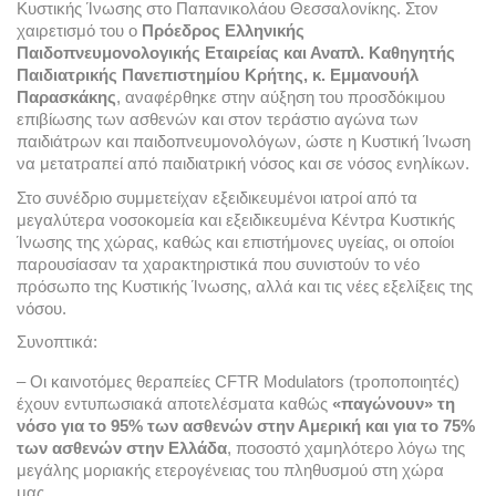
Κυστικής Ίνωσης στο Παπανικολάου Θεσσαλονίκης. Στον 
χαιρετισμό του ο 
Πρόεδρος Ελληνικής 
Παιδοπνευμονολογικής Εταιρείας και Αναπλ. Καθηγητής 
Παιδιατρικής Πανεπιστημίου Κρήτης, κ. Εμμανουήλ 
Παρασκάκης
, αναφέρθηκε στην αύξηση του προσδόκιμου 
επιβίωσης των ασθενών και στον τεράστιο αγώνα των 
παιδιάτρων και παιδοπνευμονολόγων, ώστε η Κυστική Ίνωση 
να μετατραπεί από παιδιατρική νόσος και σε νόσος ενηλίκων.  
Στο συνέδριο συμμετείχαν εξειδικευμένοι ιατροί από τα 
μεγαλύτερα νοσοκομεία και εξειδικευμένα Κέντρα Κυστικής 
Ίνωσης της χώρας, καθώς και επιστήμονες υγείας, οι οποίοι 
παρουσίασαν τα χαρακτηριστικά που συνιστούν το νέο 
πρόσωπο της Κυστικής Ίνωσης, αλλά και τις νέες εξελίξεις της 
νόσου.
Συνοπτικά:
– Οι καινοτόμες θεραπείες CFTR Modulators (τροποποιητές) 
έχουν εντυπωσιακά αποτελέσματα καθώς 
«παγώνουν» τη 
νόσο για το 95% των ασθενών στην Αμερική και για το 75% 
των ασθενών στην Ελλάδα
, ποσοστό χαμηλότερο λόγω της 
μεγάλης μοριακής ετερογένειας του πληθυσμού στη χώρα 
μας.