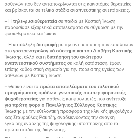
ασθενών που δεν ανταποκρίνονται στις καινοτόμες θεραπείες 
και βρίσκονται σε τελικά στάδια αναπνευστικής ανεπάρκειας.
– Η 
τηλε-φυσιοθεραπεία
 σε παιδιά με Κυστική Ίνωση 
παρουσίασε εξαιρετικά αποτελέσματα σε σύγκριση με την 
φυσιοθεραπεία κατ’ οίκον.
– Η κατάλληλη 
διατροφή 
με την αντιμετώπιση των επιπλοκών 
στο 
γαστρεντερολογικό σύστημα και του Διαβήτη Κυστικής 
Ίνωσης
, αλλά και η 
διατήρηση του ανώτερου 
αναπνευστικού συστήματος
 σε καλή κατάσταση, έχουν 
επίσης καθοριστική σημασία για την πορεία της υγείας των 
ασθενών με Κυστική Ίνωση.
– Θετικά είναι τα 
πρώτα αποτελέσματα του πιλοτικού 
προγράμματος ομάδων  γνωσιακής συμπεριφοριστικής 
ψυχοθεραπείας
 για ασθενείς και φροντιστές που 
ανέπτυξε 
για πρώτη φορά ο Πανελλήνιος Σύλλογος Κυστικής 
Ίνωσης
 με την εθελοντική προσφορά της κλινικής ψυχολόγου 
κας Σταυρούλας Ρακιτζή, αναδεικνύοντας την ανάγκη 
έγκαιρης έναρξης της ψυχολογικής υποστήριξης από τα 
πρώτα στάδια της διάγνωσης.