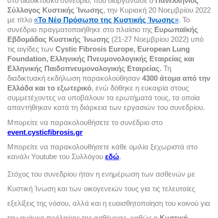
στο διαδικτυακό συνέδριο, που διοργάνωσε ο 
Πανελλήνιος 
Σύλλογος Κυστικής Ίνωσης
, την Κυριακή 20 Νοεμβρίου 2022 
με τίτλο 
«
Το Νέο Πρόσωπο της Κυστικής Ίνωσης
»
. Το 
συνέδριο πραγματοποιήθηκε στο πλαίσιο της 
Ευρωπαϊκής 
Εβδομάδας Κυστικής Ίνωσης
 (21-27 Νοεμβρίου 2022) υπό 
τις αιγίδες των 
Cystic Fibrosis Europe, European Lung 
Foundation, Ελληνικής Πνευμονολογικής Εταιρείας και 
Ελληνικής Παιδοπνευμονολογικής Εταιρείας. 
Τη 
διαδικτυακή εκδήλωση παρακολούθησαν 
4300 άτομα από την 
Ελλάδα και το εξωτερικό
, ενώ δόθηκε η ευκαιρία στους 
συμμετέχοντες να υποβάλουν τα ερωτήματά τους, τα οποία 
απαντήθηκαν κατά τη διάρκεια των εργασιών του συνεδρίου. 
Μπορείτε να παρακολουθήσετε το συνέδριο στο 
event.cysticfibrosis.gr
Μπορείτε να παρακολουθήσετε κάθε ομιλία ξεχωριστά στο 
κανάλι Youtube του Συλλόγου 
εδώ
. 
Στόχος του συνεδρίου ήταν η ενημέρωση των ασθενών με 
Κυστική Ίνωση και των οικογενειών τους για τις τελευταίες 
εξελίξεις της νόσου, αλλά και η ευαισθητοποίηση του κοινού για 
την ανάγκη πρόληψης της ασθένειας, καθώς η 
Κυστική 