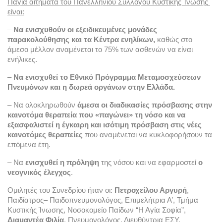
Πάγια αιτήματα του Πανελλήνιου Συλλόγου Κυστικής Ίνωσης 
είναι:
–
 Να ενισχυθούν οι εξειδικευμένες μονάδες 
παρακολούθησης και τα Κέντρα ενηλίκων,
 καθώς στο 
άμεσο μέλλον αναμένεται το 75% των ασθενών να είναι 
ενήλικες.
–
 Να ενισχυθεί το Εθνικό Πρόγραμμα Μεταμοσχεύσεων 
Πνευμόνων και η δωρεά οργάνων στην Ελλάδα.
– Να ολοκληρωθούν 
άμεσα οι διαδικασίες πρόσβασης στην 
καινοτόμα θεραπεία που «παγώνει» τη νόσο και να 
εξασφαλιστεί η έγκαιρη και ισότιμη πρόσβαση στις νέες 
καινοτόμες θεραπείες 
που αναμένεται να κυκλοφορήσουν τα 
επόμενα έτη.
– Να 
ενισχυθεί η πρόληψη 
της νόσου και να εφαρμοστεί 
ο 
νεογνικός έλεγχος
.
Ομιλητές του Συνεδρίου ήταν οι: 
Πετροχείλου Αργυρή
, 
Παιδίατρος– Παιδοπνευμονολόγος, Επιμελήτρια Α’, Τμήμα 
Κυστικής Ίνωσης, Νοσοκομείο Παίδων “Η Αγία Σοφία”, 
Διαμαντέα Φιλία
, Πνευμονολόγος, Διευθύντρια ΕΣΥ, 