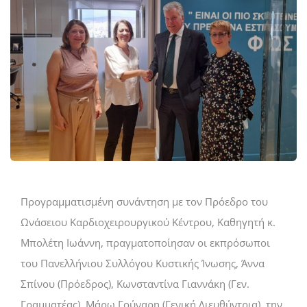
Προγραμματισμένη συνάντηση με τον Πρόεδρο του
Ωνάσειου Καρδιοχειρουργικού Κέντρου, Καθηγητή κ.
Μπολέτη Ιωάννη, πραγματοποίησαν οι εκπρόσωποι
του Πανελλήνιου Συλλόγου Κυστικής Ίνωσης, Άννα
Σπίνου (Πρόεδρος), Κωνσταντίνα Γιαννάκη (Γεν.
Γραμματέας), Μάρω Γούναρη (Γενική Διευθύντρια), την