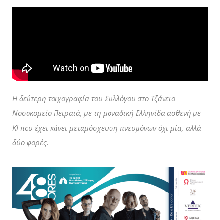
Η δεύτερη τοιχογραφία του Συλλόγου στο Τζάνειο
Νοσοκομείο Πειραιά, με τη μοναδική Ελληνίδα ασθενή με
ΚΙ που έχει κάνει μεταμόσχευση πνευμόνων όχι μία, αλλά
δύο φορές.