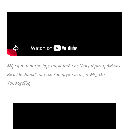
Μήνυμα υποστήριξης της καμπάνιας “Απεριόριστη Ανάσα-
Be a life donor” από τον Υπουργό Υγείας, κ. Μιχάλη
Χρυσοχοΐδη.