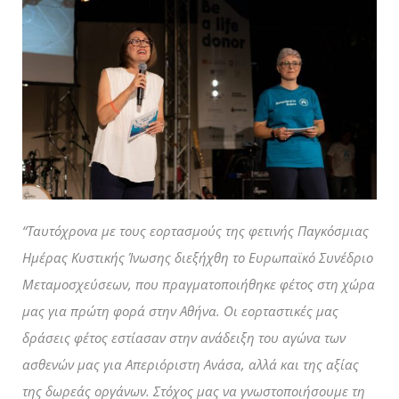
“Ταυτόχρονα με τους εορτασμούς της φετινής Παγκόσμιας
Ημέρας Κυστικής Ίνωσης διεξήχθη το Ευρωπαϊκό Συνέδριο
Μεταμοσχεύσεων, που πραγματοποιήθηκε φέτος στη χώρα
μας για πρώτη φορά στην Αθήνα. Οι εορταστικές μας
δράσεις φέτος εστίασαν στην ανάδειξη του αγώνα των
ασθενών μας για Απεριόριστη Ανάσα, αλλά και της αξίας
της δωρεάς οργάνων. Στόχος μας να γνωστοποιήσουμε τη