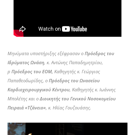
Μηνύματα υποστήριξης εξέφρασαν ο
Πρόεδρος του
Ιδρύματος Ωνάση
, κ. Αντώνης Παπαδημητρίου,
p
Πρόεδρος του ΕΟΜ,
Καθηγητής κ. Γεώργιος
Παπαθεοδωρίδης, o
Πρόεδρος του Ωνασείου
Καρδιοχειρουργικού Κέντρου
, Καθηγητής κ. Ιωάννης
Μπολέτης και ο
Διοικητής του Γενικού Νοσοκομείου
Πειραιά «Τζάνειο»
, κ. Ηλίας Γουζουάσης.