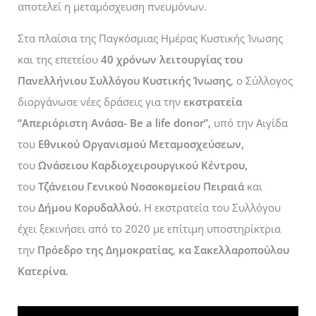
αποτελεί η μεταμόσχευση πνευμόνων.
Στα πλαίσια της Παγκόσμιας Ημέρας Κυστικής Ίνωσης
και της επετείου
40 χρόνων λειτουργίας του
Πανελλήνιου Συλλόγου Κυστικής Ίνωσης
, ο Σύλλογος
διοργάνωσε νέες δράσεις για την
εκστρατεία
“Απεριόριστη Ανάσα- Be a life donor”,
υπό την Αιγίδα
του
Εθνικού Οργανισμού Μεταμοσχεύσεων,
του
Ωνάσειου Καρδιοχειρουργικού Κέντρου,
του
Τζάνειου Γενικού Νοσοκομείου Πειραιά
και
του
Δήμου Κορυδαλλού.
Η εκστρατεία του Συλλόγου
έχει ξεκινήσει από το 2020 με επίτιμη υποστηρίκτρια
την
Πρόεδρο της Δημοκρατίας
,
κα Σακελλαροπούλου
Κατερίνα
.