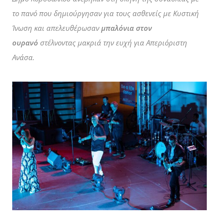
το πανό που δημιούργησαν για τους ασθενείς με Κυστική
Ίνωση και απελευθέρωσαν
μπαλόνια στον
ουρανό
στέλνοντας μακριά την ευχή για Απεριόριστη
Ανάσα.