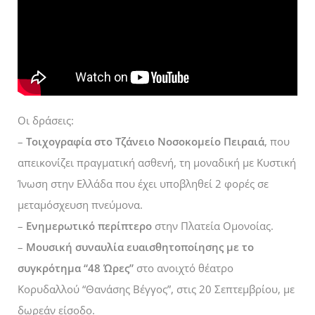
Οι δράσεις:
–
Τοιχογραφία στο Τζάνειο Νοσοκομείο Πειραιά
, που
απεικονίζει πραγματική ασθενή, τη μοναδική με Κυστική
Ίνωση στην Ελλάδα που έχει υποβληθεί 2 φορές σε
μεταμόσχευση πνεύμονα.
–
Ενημερωτικό περίπτερο
στην Πλατεία Ομονοίας.
–
Μουσική συναυλία ευαισθητοποίησης με το
συγκρότημα “48 Ώρες”
στο ανοιχτό θέατρο
Κορυδαλλού “Θανάσης Βέγγος”, στις 20 Σεπτεμβρίου, με
δωρεάν είσοδο.