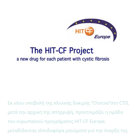
Εκ νέου υποβολή της κλινικής δοκιμής “Choices”στο CTIS,
μετά την αρχική της απόρριψη, προετοιμάζει η ομάδα
του ευρωπαϊκού προγράματος HIT-CF Europe,
μεταδίδοντας ελπιδοφόρα μηνύματα για την έναρξη της