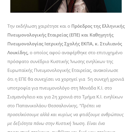
Την εκδήλωση χαιρέτησε και ο
Πρόεδρος της Ελληνικής
Πνευμονολογικής Εταιρείας (ΕΠΕ) και Καθηγητής
Πνευμονολογίας Ιατρικής Σχολής ΕΚΠΑ, κ. Στυλιανός
Λουκίδης,
ο οποίος αφού αναφέρθηκε στο επιτυχημένο
πρόσφατο συνέδριο Κυστικής Ίνωσης ενηλίκων της
Ευρωπαϊκής Πνευμονολογικής Εταιρείας, ανακοίνωσε
ότι η ΕΠΕ θα συνεχίσει να χορηγεί για 5
η
συνεχή χρονιά
υποτροφία για πνευμονολόγο στη Μονάδα Κ.Ι. στο
Σισμανόγλειο και για 2
η
χρονιά στο Τμήμα Κ.Ι. ενηλίκων
στο Παπανικολάου Θεσσαλονίκης. “
Πρέπει να
προσελκύσουμε αλλά και κυρίως να φτιάξουμε ανθρώπους
με δεξιότητα πάνω στην Κυστική Ίνωση. Είναι ένα