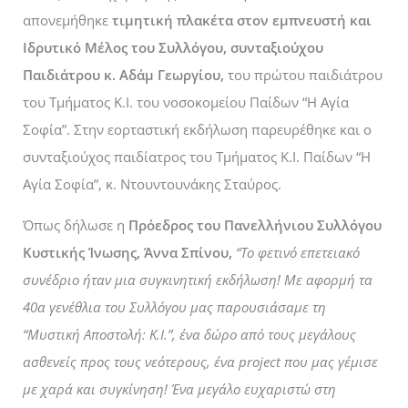
απονεμήθηκε
τιμητική πλακέτα
στον εμπνευστή και
Ιδρυτικό Μέλος του Συλλόγου, συνταξιούχου
Παιδιάτρου κ. Αδάμ Γεωργίου,
του πρώτου παιδιάτρου
του Τμήματος Κ.Ι. του νοσοκομείου Παίδων “Η Αγία
Σοφία”.
Στην εορταστική εκδήλωση παρευρέθηκε και ο
συνταξιούχος παιδίατρος του Τμήματος Κ.Ι. Παίδων “Η
Αγία Σοφία”, κ. Ντουντουνάκης Σταύρος.
Όπως δήλωσε η
Πρόεδρος του Πανελλήνιου Συλλόγου
Κυστικής Ίνωσης, Άννα Σπίνου,
“Το φετινό επετειακό
συνέδριο ήταν μια συγκινητική εκδήλωση! Με αφορμή τα
40
α
γενέθλια του Συλλόγου μας παρουσιάσαμε τη
“Μυστική Αποστολή: Κ.Ι.”
, ένα δώρο από τους μεγάλους
ασθενείς προς τους νεότερους, ένα project που μας γέμισε
με χαρά και συγκίνηση! Ένα μεγάλο ευχαριστώ στη