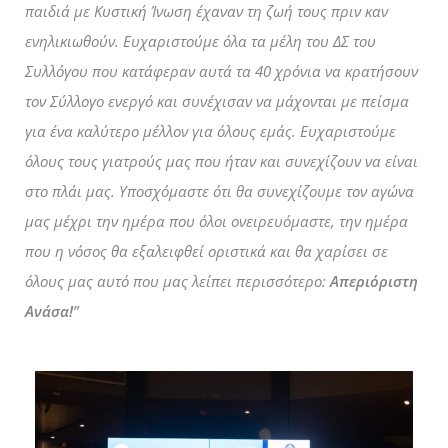
παιδιά με Κυστική Ίνωση έχαναν τη ζωή τους πριν καν
ενηλικιωθούν. Ευχαριστούμε όλα τα μέλη του ΔΣ του
Συλλόγου που κατάφεραν αυτά τα 40 χρόνια να κρατήσουν
τον Σύλλογο ενεργό και συνέχισαν να μάχονται με πείσμα
για ένα καλύτερο μέλλον για όλους εμάς. Ευχαριστούμε
όλους τους γιατρούς μας που ήταν και συνεχίζουν να είναι
στο πλάι μας. Υποσχόμαστε ότι θα συνεχίζουμε τον αγώνα
μας μέχρι την ημέρα που όλοι ονειρευόμαστε, την ημέρα
που η νόσος θα εξαλειφθεί οριστικά και θα χαρίσει σε
όλους μας αυτό που μας λείπει περισσότερο:
Απεριόριστη
Ανάσα!
”