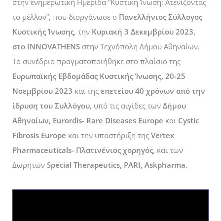
στην ενημερωτική Ημερίδα “Κυστική Ίνωση: Ατενίζοντας
το μέλλον”, που διοργάνωσε ο
Πανελλήνιος Σύλλογος
Κυστικής Ίνωσης
, την
Κυριακή 3 Δεκεμβρίου 2023,
στο INNOVATHENS
στην Τεχνόπολη Δήμου Αθηναίων.
Το συνέδριο πραγματοποιήθηκε στο πλαίσιο της
Ευρωπαϊκής Εβδομάδας Κυστικής Ίνωσης, 20-25
Νοεμβρίου 2023
και της
επετείου 40 χρόνων από την
ίδρυση του Συλλόγου
, υπό τις αιγίδες των
Δήμου
Αθηναίων, Eurordis- Rare Diseases Europe
και
Cystic
Fibrosis Europe
και την υποστήριξη της
Vertex
Pharmaceuticals- Πλατινένιος χορηγός
, και των
Δωρητών
Special Therapeutics, PARI, Askpharma.