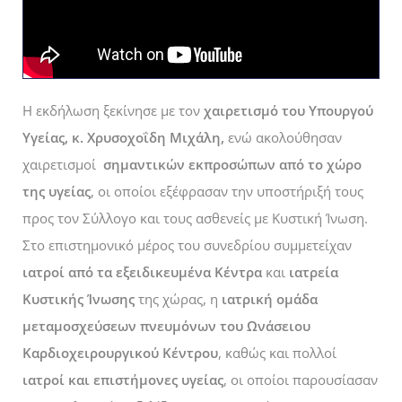
Η εκδήλωση ξεκίνησε με τον
χαιρετισμό του Υπουργού
Υγείας, κ. Χρυσοχοΐδη Μιχάλη,
ενώ ακολούθησαν
χαιρετισμοί
σημαντικών εκπροσώπων από το χώρο
της υγείας
, οι οποίοι εξέφρασαν την υποστήριξή τους
προς τον Σύλλογο και τους ασθενείς με Κυστική Ίνωση.
Στο επιστημονικό μέρος του συνεδρίου συμμετείχαν
ιατροί από τα εξειδικευμένα Κέντρα
και
ιατρεία
Κυστικής Ίνωσης
της χώρας, η
ιατρική ομάδα
μεταμοσχεύσεων πνευμόνων
του Ωνάσειου
Καρδιοχειρουργικού Κέντρου
, καθώς και πολλοί
ιατροί και
επιστήμονες υγείας
, οι οποίοι παρουσίασαν