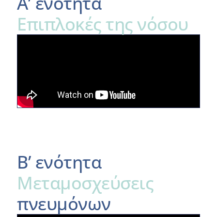
Α’ ενότητα
Επιπλοκές της νόσου
Β’ ενότητα
Μεταμοσχεύσεις
πνευμόνων