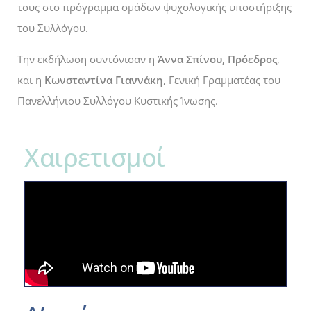
τους στο πρόγραμμα ομάδων ψυχολογικής υποστήριξης
του Συλλόγου.
Την εκδήλωση συντόνισαν η
Άννα Σπίνου, Πρόεδρος
,
και η
Κωνσταντίνα Γιαννάκη
, Γενική Γραμματέας του
Πανελλήνιου Συλλόγου Κυστικής Ίνωσης.
Χαιρετισμοί