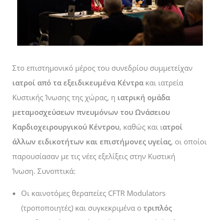
Στο επιστημονικό μέρος του συνεδρίου συμμετείχαν
ιατροί από τα εξειδικευμένα Κέντρα
και ιατρεία
Κυστικής Ίνωσης της χώρας, η
ιατρική ομάδα
μεταμοσχεύσεων πνευμόνων του Ωνάσειου
Καρδιοχειρουργικού Κέντρου
, καθώς και ι
ατροί
άλλων ειδικοτήτων και επιστήμονες υγείας
, οι οποίοι
παρουσίασαν με τις νέες εξελίξεις στην Κυστική
Ίνωση.
Συνοπτικά:
Οι καινοτόμες θεραπείες CFTR Modulators
(τροποποιητές) και συγκεκριμένα ο
τριπλός