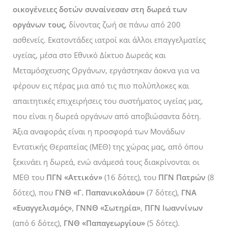
οικογένειες δοτών συναίνεσαν στη δωρεά των
οργάνων τους
, δίνοντας ζωή σε πάνω από 200
ασθενείς. Εκατοντάδες ιατροί και άλλοι επαγγελματίες
υγείας, μέσα στο Εθνικό Δίκτυο Δωρεάς και
Μεταμόσχευσης Οργάνων, εργάστηκαν άοκνα για να
φέρουν εις πέρας μια από τις πιο πολύπλοκες και
απαιτητικές επιχειρήσεις του συστήματος υγείας μας,
που είναι η δωρεά οργάνων από αποβιώσαντα δότη.
Άξια αναφοράς είναι η προσφορά των Μονάδων
Εντατικής Θεραπείας (ΜΕΘ) της χώρας μας, από όπου
ξεκινάει η δωρεά, ενώ ανάμεσά τους διακρίνονται οι
ΜΕΘ του
ΠΓΝ «Αττικόν»
(16 δότες), του
ΠΓΝ Πατρών
(8
δότες), που
ΓΝΘ «Γ. Παπανικολάου»
(7 δότες),
ΓΝΑ
«Ευαγγελισμός»
,
ΓΝΝΘ «Σωτηρία»
,
ΠΓΝ Ιωαννίνων
(από 6 δότες),
ΓΝΘ «Παπαγεωργίου»
(5 δότες).