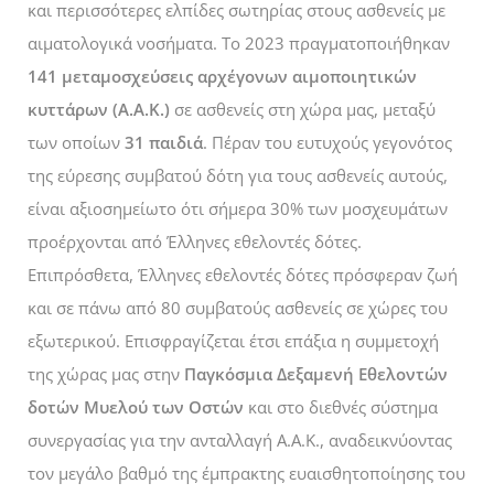
και περισσότερες ελπίδες σωτηρίας στους ασθενείς με
αιματολογικά νοσήματα. Το 2023 πραγματοποιήθηκαν
141 μεταμοσχεύσεις αρχέγονων αιμοποιητικών
κυττάρων (Α.Α.Κ.)
σε ασθενείς στη χώρα μας, μεταξύ
των οποίων
31 παιδιά
. Πέραν του ευτυχούς γεγονότος
της εύρεσης συμβατού δότη για τους ασθενείς αυτούς,
είναι αξιοσημείωτο ότι σήμερα 30% των μοσχευμάτων
προέρχονται από Έλληνες εθελοντές δότες.
Επιπρόσθετα, Έλληνες εθελοντές δότες πρόσφεραν ζωή
και σε πάνω από 80 συμβατούς ασθενείς σε χώρες του
εξωτερικού. Επισφραγίζεται έτσι επάξια η συμμετοχή
της χώρας μας στην
Παγκόσμια Δεξαμενή Εθελοντών
δοτών Μυελού των Οστών
και στο διεθνές σύστημα
συνεργασίας για την ανταλλαγή Α.Α.Κ., αναδεικνύοντας
τον μεγάλο βαθμό της έμπρακτης ευαισθητοποίησης του