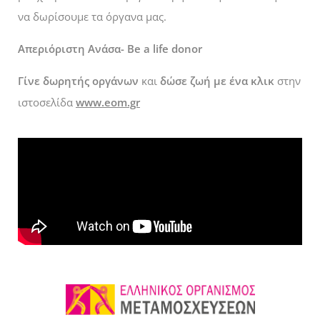
να δωρίσουμε τα όργανα μας.
Απεριόριστη Ανάσα- Be a life donor
Γίνε δωρητής οργάνων
και
δ
ώσε ζωή με ένα κλικ
στην
ιστοσελίδα
www.eom.gr