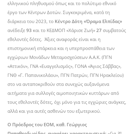
ελληνικού πληθυσμού όπως και το πολύτιμο εθνικό
έργο των Κέντρων Δοτών. Συγκεκριμένα, κατά τη
διάρκεια του 2023, το
Κέντρο Δότη
«Όραμα Ελπίδας»
ανέδειξε
93
και το ΚΕΔΜΟΠ «Χάρισε Ζωή»
27
συμβατούς
εθελοντές δότες. Άξιες αναφοράς είναι και η
επιστημονική επάρκεια και η υπερπροσπάθεια των
εγχώριων Μονάδων Μεταμοσχεύσεων Α.Α.Κ. (ΠΓΝ
«Αττικόν», ΓΝΑ «Ευαγγελισμός», ΓΟΝΑ «Άγιος Σάββας»,
ΓΝΘ «Γ. Παπανικολάου», ΠΓΝ Πατρών, ΠΓΝ Ηρακλείου)
στο να ανταποκριθούν στα συνεχώς αυξανόμενα
αιτήματα για συλλογές αιμοποιητικών κυττάρων από
τους εθελοντές δότες, όχι μόνο για τις εγχώριες ανάγκες,
αλλά και για αυτές ασθενών του εξωτερικού.
Ο Πρόεδρος του ΕΟΜ, καθ. Γεώργιος
η
Παπαθεοδωρίδης, αναφέρει χαρακτηριστικά
:
«Για 3