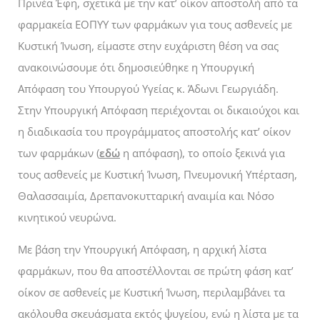
Πρινέα Έφη, σχετικά με την κατ’ οίκον αποστολή από τα
φαρμακεία ΕΟΠΥΥ των φαρμάκων για τους ασθενείς με
Κυστική Ίνωση, είμαστε στην ευχάριστη θέση να σας
ανακοινώσουμε ότι δημοσιεύθηκε η Υπουργική
Απόφαση του Υπουργού Υγείας κ. Άδωνι Γεωργιάδη.
Στην Υπουργική Απόφαση περιέχονται οι δικαιούχοι και
η διαδικασία του προγράμματος αποστολής κατ’ οίκον
των φαρμάκων (
εδώ
η απόφαση), το οποίο ξεκινά για
τους ασθενείς με Κυστική Ίνωση, Πνευμονική Υπέρταση,
Θαλασσαιμία, Δρεπανοκυτταρική αναιμία και Νόσο
κινητικού νευρώνα.
Με βάση την Υπουργική Απόφαση, η
αρχική λίστα
φαρμάκων, που θα αποστέλλονται σε πρώτη φάση κατ’
οίκον σε ασθενείς με Κυστική Ίνωση, περιλαμβάνει τα
ακόλουθα σκευάσματα
εκτός ψυγείου, ενώ η
λίστα με τα