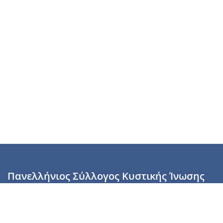
Πανελλήνιος Σύλλογος Κυστικής Ίνωσης
Καραϊσκάκη 28, Αθήνα, ΤΚ 10554
2110137700 (Τρίτη & Πέμπτη: 16:00-19:00),