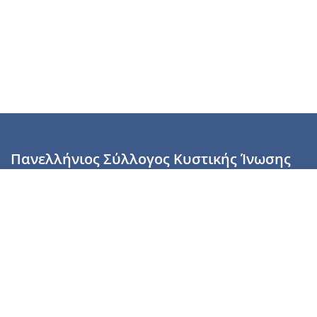
Πανελλήνιος Σύλλογος Κυστικής Ίνωσης
Καραϊσκάκη 28, Αθήνα, ΤΚ 10554
2110137700 (Τρίτη & Πέμπτη: 16:00-19:00),
6944255853 (Τετάρτη: 17.00-20.00)
info@cysticfibrosis.gr
Προσωπικά Δεδομένα