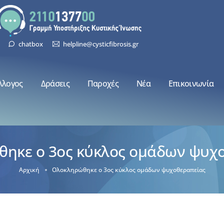
chatbox
helpline@cysticfibrosis.gr
λλογος
Δράσεις
Παροχές
Νέα
Επικοινωνία
ηκε ο 3ος κύκλος ομάδων ψυχ
Αρχική
Ολοκληρώθηκε ο 3ος κύκλος ομάδων ψυχοθεραπείας