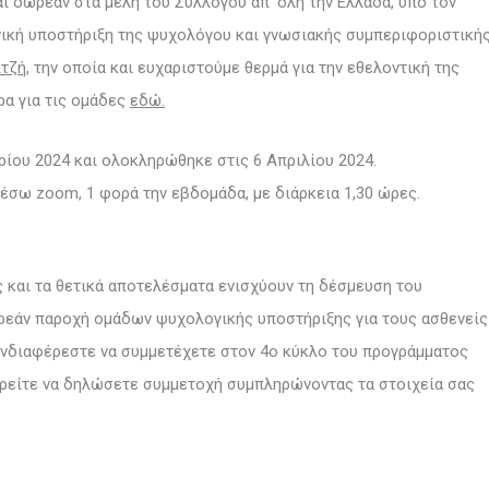
 δωρεάν στα μέλη του Συλλόγου απ’ όλη την Ελλάδα, υπό τον
νική υποστήριξη της ψυχολόγου και γνωσιακής συμπεριφοριστική
ιτζή,
την οποία και ευχαριστούμε θερμά για την εθελοντική της
α για τις ομάδες
εδώ.
ρίου 2024 και ολοκληρώθηκε στις 6 Απριλίου 2024.
έσω zoom, 1 φορά την εβδομάδα, με διάρκεια 1,30 ώρες.
 και τα θετικά αποτελέσματα ενισχύουν τη δέσμευση του
ωρεάν παροχή ομάδων ψυχολογικής υποστήριξης για τους ασθενείς
 ενδιαφέρεστε να συμμετέχετε στον 4ο κύκλο του προγράμματος
ορείτε να δηλώσετε συμμετοχή συμπληρώνοντας τα στοιχεία σας