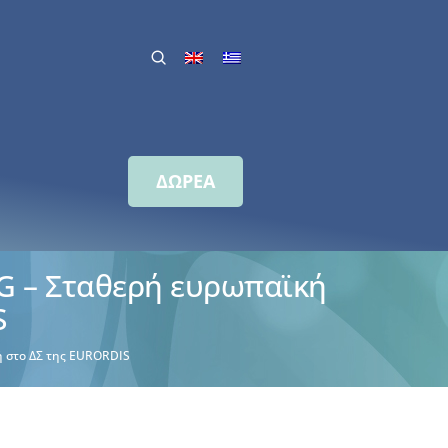
ΔΩΡΕΑ
G – Σταθερή ευρωπαϊκή
S
ή στο ΔΣ της EURORDIS