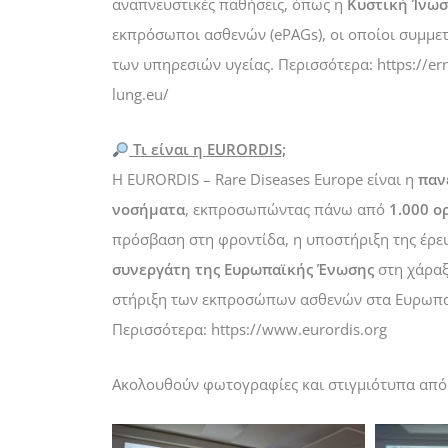
αναπνευστικές παθήσεις, όπως η
Κυστική Ίνω
εκπρόσωποι ασθενών (ePAGs), οι οποίοι συμμε
των υπηρεσιών υγείας. Περισσότερα:
https://er
lung.eu/
Τι είναι η EURORDIS;
Η EURORDIS – Rare Diseases Europe είναι η
παν
νοσήματα
, εκπροσωπώντας πάνω από
1.000 ο
πρόσβαση στη φροντίδα, η υποστήριξη της έρε
συνεργάτη της Ευρωπαϊκής Ένωσης
στη χάραξ
στήριξη των εκπροσώπων ασθενών στα Ευρωπαϊ
Περισσότερα:
https://www.eurordis.org
Ακολουθούν φωτογραφίες και στιγμιότυπα από 