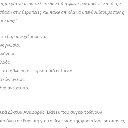
καιρία για να ακουστεί πιο δυνατά η φωνή των ασθενών από την
όσβαση στις θεραπείες και πάνω απ’ όλα να υπενθυμίσουμε πως
η
λον μας
!”
ίπεδο, συνεχίζουμε να:
νογνωσία.
λλόγους.
λάδα.
υστική Ίνωση σε ευρωπαϊκό επίπεδο.
ικών υγείας.
θνή αντίκτυπο.
ϊκά Δίκτυα Αναφοράς (ERNs)
, που συγκεντρώνουν
από όλη την Ευρώπη για τη βελτίωση της φροντίδας σε σπάνιες