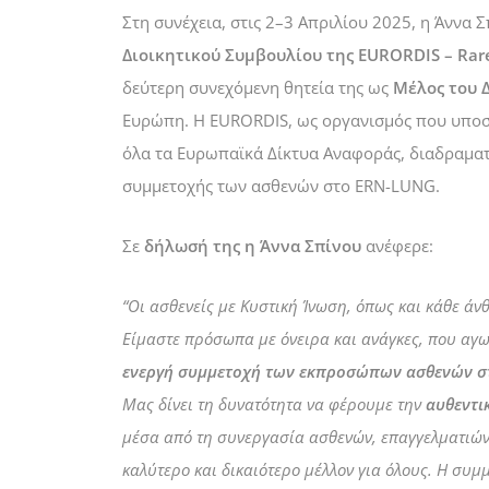
Στη συνέχεια, στις 2–3 Απριλίου 2025, η Άννα
Διοικητικού Συμβουλίου της EURORDIS – Rare
δεύτερη συνεχόμενη θητεία της ως
Μέλος του Δ
Ευρώπη. Η EURORDIS, ως οργανισμός που υποστ
όλα τα Ευρωπαϊκά Δίκτυα Αναφοράς, διαδραματί
συμμετοχής των ασθενών στο ERN-LUNG.
Σε
δήλωσή της η Άννα Σπίνου
ανέφερε:
“Οι ασθενείς με Κυστική Ίνωση, όπως και κάθε άν
Είμαστε πρόσωπα με όνειρα και ανάγκες, που αγω
ενεργή συμμετοχή των εκπροσώπων ασθενών σ
Μας δίνει τη δυνατότητα να φέρουμε την
αυθεντι
μέσα από τη συνεργασία ασθενών, επαγγελματιώ
καλύτερο και δικαιότερο μέλλον για όλους.
Η συμμ