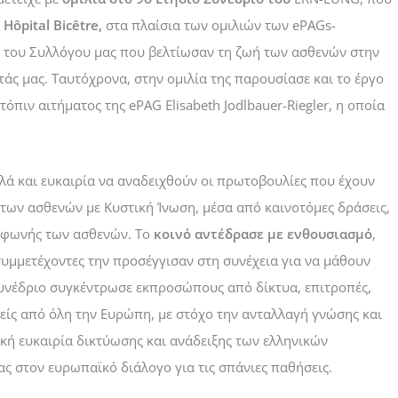
Hôpital Bicêtre,
στα πλαίσια των ομιλιών των ePAGs-
 του Συλλόγου μας που βελτίωσαν τη ζωή των ασθενών στην
ητάς μας. Ταυτόχρονα, στην ομιλία της παρουσίασε και το έργο
όπιν αιτήματος της ePAG Elisabeth Jodlbauer-Riegler, η οποία
λά και ευκαιρία να αναδειχθούν οι πρωτοβουλίες που έχουν
 των ασθενών με Κυστική Ίνωση, μέσα από καινοτόμες δράσεις,
ς φωνής των ασθενών. Το
κοινό αντέδρασε με ενθουσιασμό
,
υμμετέχοντες την προσέγγισαν στη συνέχεια για να μάθουν
συνέδριο συγκέντρωσε εκπροσώπους από δίκτυα, επιτροπές,
ίς από όλη την Ευρώπη, με στόχο την ανταλλαγή γνώσης και
ική ευκαιρία δικτύωσης και ανάδειξης των ελληνικών
ς στον ευρωπαϊκό διάλογο για τις σπάνιες παθήσεις.