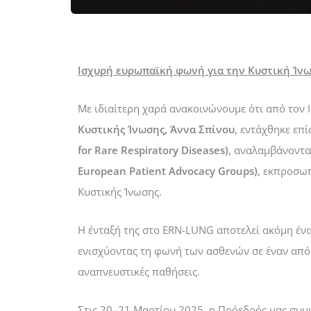
Ισχυρή ευρωπαϊκή φωνή για την Κυστική Ίν
Με ιδιαίτερη χαρά ανακοινώνουμε ότι από τον 
Κυστικής Ίνωσης, Άννα Σπίνου
, εντάχθηκε επ
for Rare Respiratory Diseases)
, αναλαμβάνοντα
European Patient Advocacy Groups)
, εκπροσωπ
Κυστικής Ίνωσης.
Η ένταξή της στο ERN-LUNG αποτελεί ακόμη έν
ενισχύοντας τη φωνή των ασθενών σε έναν από 
αναπνευστικές παθήσεις.
Στις 20–21 Μαρτίου 2025, η Πρόεδρός μας συμ