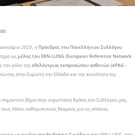
ωση
Ιανουάριο 2025, η
Πρόεδρος του Πανελλήνιου Συλλόγου
ίσημα ως
μέλος του ERN-LUNG (European Reference Network
ς τον ρόλο της
εθελόντριας εκπροσώπου ασθενών (ePAG –
ώντας στην Ευρώπη την Ελλάδα και την κοινότητα της
α σημαντικό βήμα στην ευρωπαϊκή δράση του Συλλόγου μας,
τους πλέον καθοριστικούς θεσμούς για τις σπάνιες
μετείχε με
ομιλία στο 9ο Ετήσιο Συνέδριο του
ERN-LUNG, που