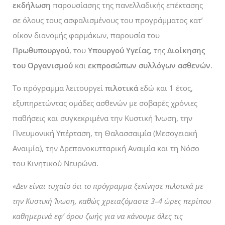
εκδήλωση
παρουσίασης της πανελλαδικής επέκτασης
σε όλους τους ασφαλισμένους του προγράμματος κατ’
οίκον διανομής φαρμάκων, παρουσία του
Πρωθυπουργού
, του
Υπουργού Υγείας
, της
Διοίκησης
του Οργανισμού
και
εκπροσώπων συλλόγων ασθενών
.
Το πρόγραμμα λειτουργεί
πιλοτικά
εδώ και 1 έτος,
εξυπηρετώντας ομάδες ασθενών με σοβαρές χρόνιες
παθήσεις και συγκεκριμένα την Κυστική Ίνωση, την
Πνευμονική Υπέρταση, τη Θαλασσαιμία (Μεσογειακή
Αναιμία), την Δρεπανοκυτταρική Αναιμία και τη Νόσο
του Κινητικού Νευρώνα.
«Δεν είναι τυχαίο ότι το πρόγραμμα ξεκίνησε πιλοτικά με
την Κυστική Ίνωση, καθώς χρειαζόμαστε 3–4 ώρες περίπου
καθημερινά εφ’ όρου ζωής για να κάνουμε όλες τις