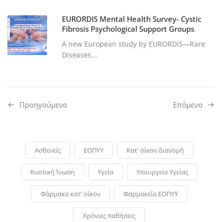
EURORDIS Mental Health Survey- Cystic
Fibrosis Psychological Support Groups
A new European study by EURORDIS—Rare
Diseases...
Προηγούμενo
Επόμενο
Ασθενείς
ΕΟΠΥΥ
Κατ' οίκον διανομή
Κυστική Ίνωση
Υγεία
Υπουργείο Υγείας
Φάρμακα κατ' οίκον
Φαρμακεία ΕΟΠΥΥ
Χρόνιες παθήσεις