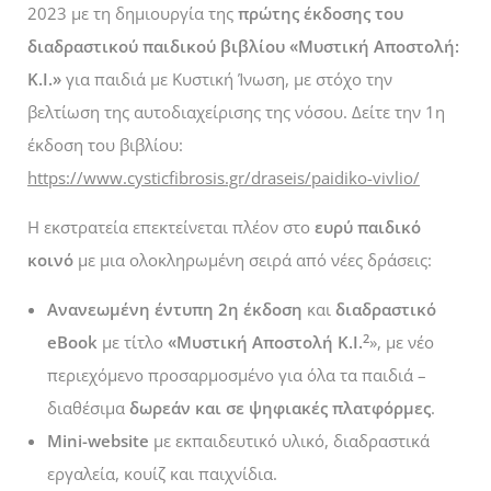
2023 με τη δημιουργία της
πρώτης έκδοσης του
διαδραστικού παιδικού βιβλίου «Μυστική Αποστολή:
K.I.»
για παιδιά με Κυστική Ίνωση, με στόχο την
βελτίωση της αυτοδιαχείρισης της νόσου. Δείτε την 1η
έκδοση του βιβλίου:
https://www.cysticfibrosis.gr/draseis/paidiko-vivlio/
Η εκστρατεία επεκτείνεται πλέον στο
ευρύ παιδικό
κοινό
με μια ολοκληρωμένη σειρά από νέες δράσεις:
Ανανεωμένη έντυπη 2η έκδοση
και
διαδραστικό
2
eBook
με τίτλο
«Μυστική Αποστολή Κ.Ι.
», με νέο
περιεχόμενο προσαρμοσμένο για όλα τα παιδιά –
διαθέσιμα
δωρεάν και σε ψηφιακές πλατφόρμες
.
Mini-website
με εκπαιδευτικό υλικό, διαδραστικά
εργαλεία, κουίζ και παιχνίδια.