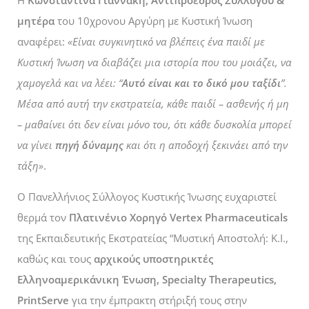
Η
Κωνσταντίνα Γιαννάκη, Αντιπρόεδρος Συλλόγου &
μητέρα
του 10χρονου Αργύρη με Κυστική Ίνωση
αναφέρει:
«Είναι συγκινητικό να βλέπεις ένα παιδί με
Κυστική Ίνωση να διαβάζει μια ιστορία που του μοιάζει, να
χαμογελά και να λέει: “
Αυτό είναι και το δικό μου ταξίδι
”.
Μέσα από αυτή την εκστρατεία, κάθε παιδί – ασθενής ή μη
– μαθαίνει ότι δεν είναι μόνο του, ότι κάθε δυσκολία μπορεί
να γίνει
πηγή δύναμης
και ότι η αποδοχή ξεκινάει από την
τάξη»
.
Ο Πανελλήνιος Σύλλογος Κυστικής Ίνωσης ευχαριστεί
θερμά τον
Πλατινένιο Χορηγό Vertex Pharmaceuticals
της Εκπαιδευτικής Εκστρατείας “Μυστική Αποστολή: K.I.,
καθώς και τους
αρχικούς υποστηρικτές
Ελληνοαμερικάνικη Ένωση, Specialty Therapeutics,
PrintServe
για την έμπρακτη στήριξή τους στην