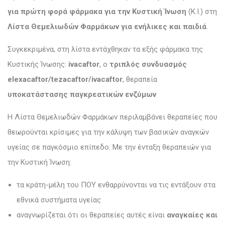
για πρώτη φορά φάρμακα για την Κυστική Ίνωση
(Κ.Ι.) στη
Λίστα Θεμελιωδών Φαρμάκων για ενήλικες και παιδιά
.
Συγκεκριμένα, στη λίστα εντάχθηκαν τα εξής φάρμακα της
Κυστικής Ίνωσης:
ivacaftor
, ο
τριπλός συνδυασμός
elexacaftor/tezacaftor/ivacaftor
, θεραπεία
υποκατάστασης παγκρεατικών ενζύμων
Η Λίστα Θεμελιωδών Φαρμάκων περιλαμβάνει θεραπείες που
θεωρούνται κρίσιμες για την κάλυψη των βασικών αναγκών
υγείας σε παγκόσμιο επίπεδο. Με την ένταξη θεραπειών για
την Κυστική Ίνωση:
τα κράτη-μέλη του ΠΟΥ ενθαρρύνονται να τις εντάξουν στα
εθνικά συστήματα υγείας
αναγνωρίζεται ότι οι θεραπείες αυτές είναι
αναγκαίες και