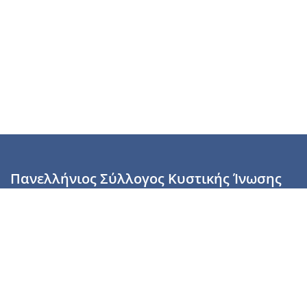
Πανελλήνιος Σύλλογος Κυστικής Ίνωσης
Καραϊσκάκη 28, Αθήνα, ΤΚ 10554
2110137700 (Τρίτη & Πέμπτη: 16:00-19:00),
6944255853 (Τετάρτη: 17.00-20.00)
info@cysticfibrosis.gr