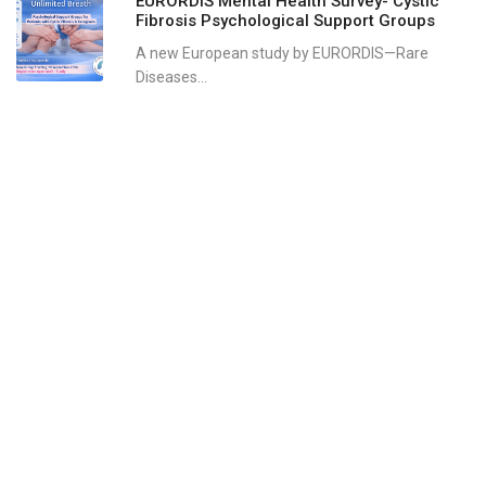
EURORDIS Mental Health Survey- Cystic
Fibrosis Psychological Support Groups
A new European study by EURORDIS—Rare
Diseases...