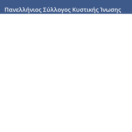
Πανελλήνιος Σύλλογος Κυστικής Ίνωσης
Καραϊσκάκη 28, Αθήνα, ΤΚ 10554
2110137700 (Τρίτη & Πέμπτη: 16:00-19:00),
6944255853 (Τετάρτη: 17.00-20.00)
info@cysticfibrosis.gr
Προσωπικά Δεδομένα
Όροι Χρήσης
Πολιτική Απορρήτου
Πολιτική Cookies
Υποστήριξέ μας
Γίνε μέλος