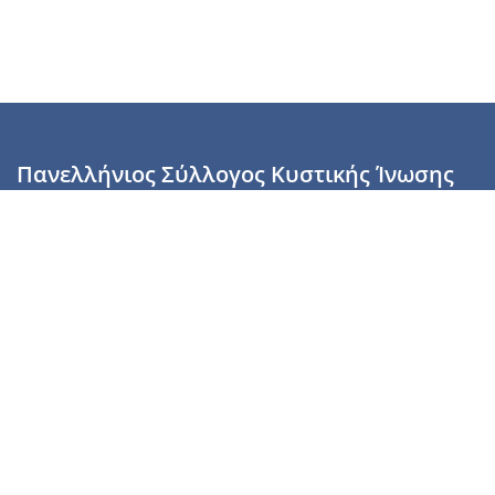
Πανελλήνιος Σύλλογος Κυστικής Ίνωσης
Καραϊσκάκη 28, Αθήνα, ΤΚ 10554
2110137700 (Τρίτη & Πέμπτη: 16:00-19:00),
6944255853 (Τετάρτη: 17.00-20.00)
info@cysticfibrosis.gr
Προσωπικά Δεδομένα
Όροι Χρήσης
Πολιτική Απορρήτου