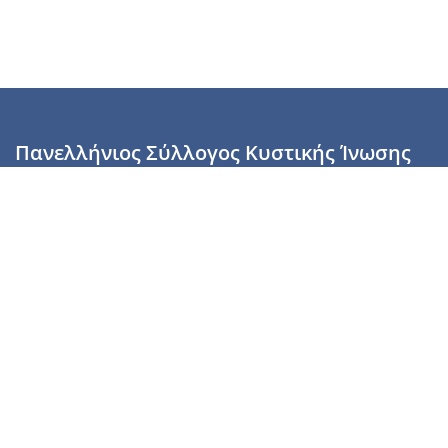
Πανελλήνιος Σύλλογος Κυστικής Ίνωσης
Καραϊσκάκη 28, Αθήνα, ΤΚ 10554
2110137700 (Τρίτη & Πέμπτη: 16:00-19:00),
6944255853 (Τετάρτη: 17.00-20.00)
info@cysticfibrosis.gr
Προσωπικά Δεδομένα
Όροι Χρήσης
Πολιτική Απορρήτου