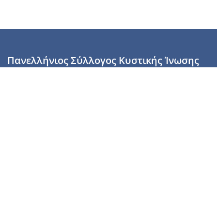
Πανελλήνιος Σύλλογος Κυστικής Ίνωσης
Καραϊσκάκη 28, Αθήνα, ΤΚ 10554
2110137700 (Τρίτη & Πέμπτη: 16:00-19:00),
6944255853 (Τετάρτη: 17.00-20.00)
info@cysticfibrosis.gr
Προσωπικά Δεδομένα
Όροι Χρήσης
Πολιτική Απορρήτου
Πολιτική Cookies