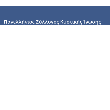
Πανελλήνιος Σύλλογος Κυστικής Ίνωσης
Καραϊσκάκη 28, Αθήνα, ΤΚ 10554
2110137700 (Τρίτη & Πέμπτη: 16:00-19:00),
6944255853 (Τετάρτη: 17.00-20.00)
info@cysticfibrosis.gr
Προσωπικά Δεδομένα
Όροι Χρήσης
Πολιτική Απορρήτου
Πολιτική Cookies
Υποστήριξέ μας