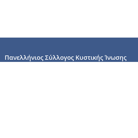
Πανελλήνιος Σύλλογος Κυστικής Ίνωσης
Καραϊσκάκη 28, Αθήνα, ΤΚ 10554
2110137700 (Τρίτη & Πέμπτη: 16:00-19:00),
6944255853 (Τετάρτη: 17.00-20.00)
info@cysticfibrosis.gr
Προσωπικά Δεδομένα
Όροι Χρήσης