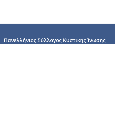
Πανελλήνιος Σύλλογος Κυστικής Ίνωσης
Καραϊσκάκη 28, Αθήνα, ΤΚ 10554
2110137700 (Τρίτη & Πέμπτη: 16:00-19:00),
6944255853 (Τετάρτη: 17.00-20.00)
info@cysticfibrosis.gr
Προσωπικά Δεδομένα
Όροι Χρήσης
Πολιτική Απορρήτου