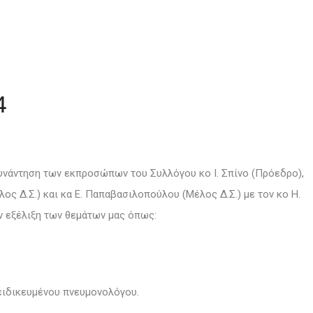
4
υνάντηση των εκπροσώπων του Συλλόγου κο Ι. Σπίνο (Πρόεδρο),
ος Δ.Σ.) και κα Ε. Παπαβασιλοπούλου (Μέλος Δ.Σ.) με τον κο Η.
ην εξέλιξη των θεμάτων μας όπως:
ειδικευμένου πνευμονολόγου.