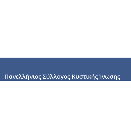
Πανελλήνιος Σύλλογος Κυστικής Ίνωσης
Καραϊσκάκη 28, Αθήνα, ΤΚ 10554
2110137700 (Τρίτη & Πέμπτη: 16:00-19:00),
6944255853 (Τετάρτη: 17.00-20.00)
info@cysticfibrosis.gr