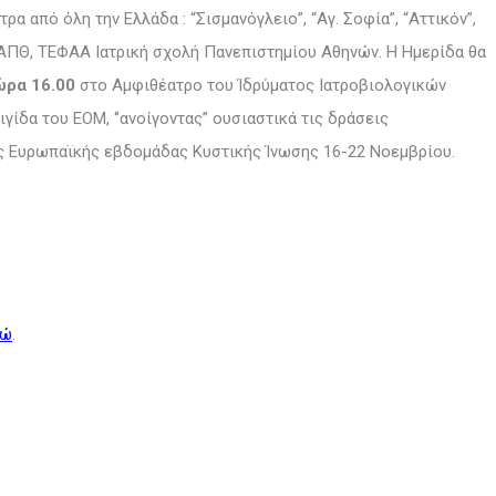
ρα από όλη την Ελλάδα : “Σισμανόγλειο”, “Αγ. Σοφία”, “Αττικόν”,
 ΑΠΘ, ΤΕΦΑΑ Ιατρική σχολή Πανεπιστημίου Αθηνών. Η Ημερίδα θα
ώρα 16.00
στο Αμφιθέατρο του Ίδρύματος Ιατροβιολογικών
ίδα του ΕΟΜ, ‘’ανοίγοντας’’ ουσιαστικά τις δράσεις
ς Ευρωπαϊκής εβδομάδας Κυστικής Ίνωσης 16-22 Νοεμβρίου.
δώ
.