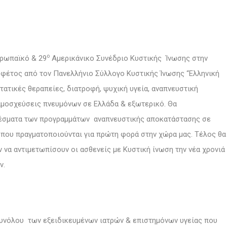
ο
ρωπαϊκό & 29
Αμερικάνικο Συνέδριο Κυστικής Ίνωσης στην
 φέτος από τον Πανελλήνιο Σύλλογο Κυστικής Ίνωσης “Ελληνική
στατικές θεραπείες, διατροφή, ψυχική υγεία, αναπνευστική
αμοσχεύσεις πνευμόνων σε Ελλάδα & εξωτερικό. Θα
λέσματα των προγραμμάτων αναπνευστικής αποκατάστασης σε
 που πραγματοποιούνται για πρώτη φορά στην χώρα μας. Τέλος θα
ν να αντιμετωπίσουν οι ασθενείς με Κυστική ίνωση την νέα χρονιά
ν.
 συνόλου των εξειδικευμένων ιατρών & επιστημόνων υγείας που