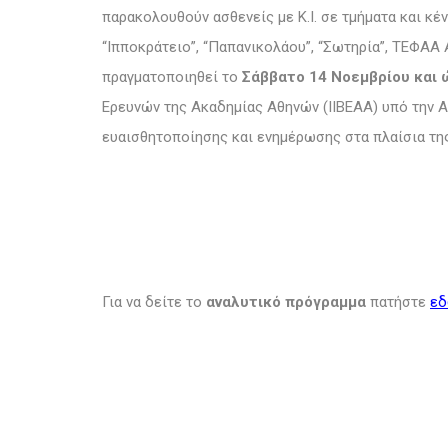
παρακολουθούν ασθενείς με Κ.Ι. σε τμήματα και κέντ
“Ιπποκράτειο”, “Παπανικολάου”, “Σωτηρία”, ΤΕΦΑΑ
πραγματοποιηθεί το
Σάββατο 14 Νοεμβρίου και 
Ερευνών της Ακαδημίας Αθηνών (ΙΙΒΕΑΑ) υπό την Αιγ
ευαισθητοποίησης και ενημέρωσης στα πλαίσια τη
Για να δείτε το
αναλυτικό πρόγραμμα
πατήστε
ε