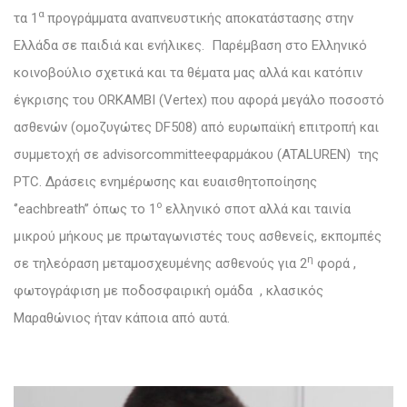
α
τα 1
προγράμματα αναπνευστικής αποκατάστασης στην
Ελλάδα σε παιδιά και ενήλικες. Παρέμβαση στο Ελληνικό
κοινοβούλιο σχετικά και τα θέματα μας αλλά και κατόπιν
έγκρισης του ORKAMBI (Vertex) που αφορά μεγάλο ποσοστό
ασθενών (ομοζυγώτες DF508) από ευρωπαϊκή επιτροπή και
συμμετοχή σε advisorcommitteeφαρμάκου (ATALUREN) της
PTC. Δράσεις ενημέρωσης και ευαισθητοποίησης
ο
‘’eachbreath’’ όπως το 1
ελληνικό σποτ αλλά και ταινία
μικρού μήκους με πρωταγωνιστές τους ασθενείς, εκπομπές
η
σε τηλεόραση μεταμοσχευμένης ασθενούς για 2
φορά ,
φωτογράφιση με ποδοσφαιρική ομάδα , κλασικός
Μαραθώνιος ήταν κάποια από αυτά.