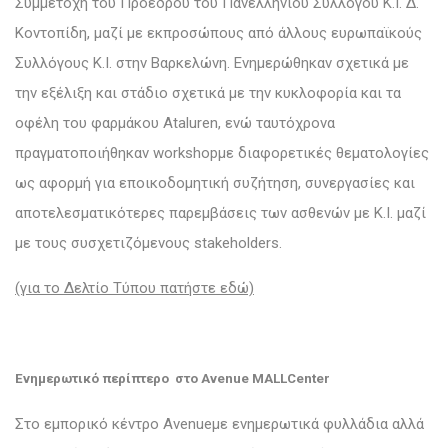
Συμμετοχή του Πρόεδρου του Πανελλήνιου Συλλόγου Κ.Ι. Δ.
Κοντοπίδη, μαζί με εκπροσώπους από άλλους ευρωπαϊκούς
Συλλόγους Κ.Ι. στην Βαρκελώνη. Ενημερώθηκαν σχετικά με
την εξέλιξη και στάδιο σχετικά με την κυκλοφορία και τα
οφέλη του φαρμάκου Ataluren, ενώ ταυτόχρονα
πραγματοποιήθηκαν workshopμε διαφορετικές θεματολογίες
ως αφορμή για εποικοδομητική συζήτηση, συνεργασίες και
αποτελεσματικότερες παρεμβάσεις των ασθενών με Κ.Ι. μαζί
με τους συσχετιζόμενους stakeholders.
(για το Δελτίο Τύπου πατήστε εδώ)
Ενημερωτικό περίπτερο στο Avenue MALLCenter
Στο εμπορικό κέντρο Avenueμε ενημερωτικά φυλλάδια αλλά