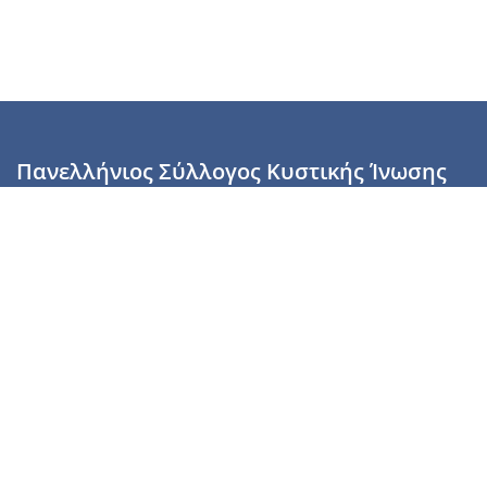
Πανελλήνιος Σύλλογος Κυστικής Ίνωσης
Καραϊσκάκη 28, Αθήνα, ΤΚ 10554
2110137700 (Τρίτη & Πέμπτη: 16:00-19:00),
6944255853 (Τετάρτη: 17.00-20.00)
info@cysticfibrosis.gr
Προσωπικά Δεδομένα
Όροι Χρήσης
Πολιτική Απορρήτου