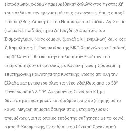
εκπρόσωποι φορέων παρευρέθηκαν δηλώνοντας τη στήριξή
τους αλλά και την πραγματική τους συνεργασία, όπως ο κος Ε.
Παπασάββας, Διοικητής του Νοσοκομείου Παίδων-Αγ. Σοφία
(τμήμα Κ.Ι. παιδιών), η κα Δ. Τσαγδή, Διοικήτρια του
Σισμανόγλειου Νοσοκομείου (μονάδα Κ.Ι. ενηλίκων) και ο κος
Χ. Καμμιλάτος, Γ. Γραμματέας της ΜΚΟ Χαμόγελο του Παιδιού,
συμβάλλοντας θετικά στην επίλυση των θεμάτων που
αντιμετωπίζουν οι ασθενείς με Κυστική Ίνωση. Σύσσωμη η
επιστημονική κοινότητα της Κυστικής Ίνωσης απ’ όλη την
ο
Ελλάδα μας μετέφερε όλες τις νέες εξελίξεις από το 38
ο
Πανευρωπαϊκό & 29
Αμερικάνικο Συνέδριο Κ.Ι. με
δυνατότητα ερωτήσεων και διαδραστικής συζήτησης με το
κοινό. Μεγάλη σημασία δόθηκε στις μεταμοσχεύσεις
πνευμόνων, για τις οποίες εκτός της συζήτησης με το κοινό,
ο κος Β. Καραμπίνης, Πρόεδρος του Εθνικού Οργανισμού