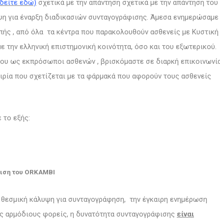
 δείτε εδώ)
σχετικά με την απάντηση σχετικά με την απάντηση του
υψη για έναρξη διαδικασιών συνταγογράφισης. Άμεσα ενημερώσαμε
πής , από όλα τα κέντρα που παρακολουθούν ασθενείς με Κυστική
ε την ελληνική επιστημονική κοινότητα, όσο και του εξωτερικού.
κου ως εκπρόσωποι ασθενών , βρισκόμαστε σε διαρκή επικοινωνί
αιρία που σχετίζεται με τα φάρμακά που αφορούν τους ασθενείς
 το εξής:
άφιση του ORKAMBI
 θεσμική κάλυψη για συνταγογράφηση, την έγκαιρη ενημέρωση
υς αρμόδιους φορείς, η δυνατότητα συνταγογράφισης
είναι