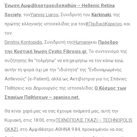
Ένωση Αμφιβληστροειδοπαθών – Hellenic Retina
Society
, τον
Yiannis Liaros
, Συνιδρυτή του
Karkinaki
, της
πρώτης ελληνικής ιστοσελίδας για τον
‪#‎ΠαιδικόΚαρκίνο
, και
τον
Dimitris Kontopidis
, Συνιδρυτή της
Humane
και
Πρόεδρο
της
Κυστική Ίνωση Cystic Fibrosis.gr
.
Το συντονισμό της
συζήτησης θα “τολμήσω” να επιχειρήσω να τον κάνω εγώ,
αυτήν τη φορά όχι με την “ιδιότητα” της “Ενδυναμωμένης
Ασθενούς” (e-Patient), αλλά ως Ακτιβίστρια για τις Σπάνιες
Παθήσεις και Δημιουργός της ιστοσελίδας
Ο Κόσμος των
Σπανίων Παθήσεων – spanios.net
.
Θα είναι χαρά μας να σας έχουμε ανάμεσά μας, αυτή την
Κυριακή, στις 18:00, στην
ΤΕΧΝΟΠΟΛΙΣ ΓΚΑΖΙ – TECHNOPOLIS
GKAZI
, στο Αμφιθέατρο ΑΘΗΝΑ 9.84, προκειμένου να σας