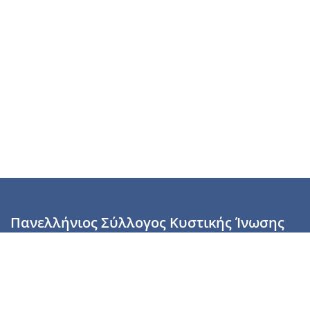
Πανελλήνιος Σύλλογος Κυστικής Ίνωσης
Καραϊσκάκη 28, Αθήνα, ΤΚ 10554
2110137700 (Τρίτη & Πέμπτη: 16:00-19:00),
6944255853 (Τετάρτη: 17.00-20.00)