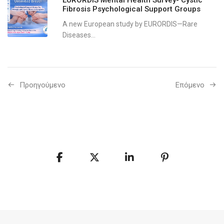
EURORDIS Mental Health Survey- Cystic
Fibrosis Psychological Support Groups
A new European study by EURORDIS—Rare
Diseases...
Προηγούμενo
Επόμενο