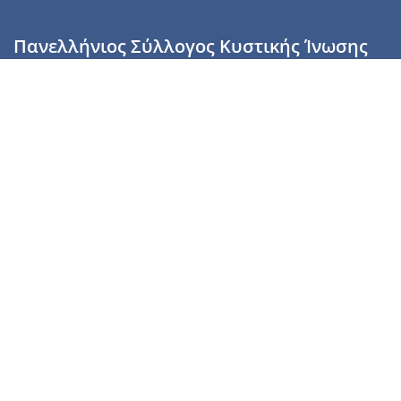
Πανελλήνιος Σύλλογος Κυστικής Ίνωσης
Καραϊσκάκη 28, Αθήνα, ΤΚ 10554
2110137700 (Τρίτη & Πέμπτη: 16:00-19:00),
6944255853 (Τετάρτη: 17.00-20.00)
info@cysticfibrosis.gr
Προσωπικά Δεδομένα
Όροι Χρήσης
Πολιτική Απορρήτου
Πολιτική Cookies
Υποστήριξέ μας