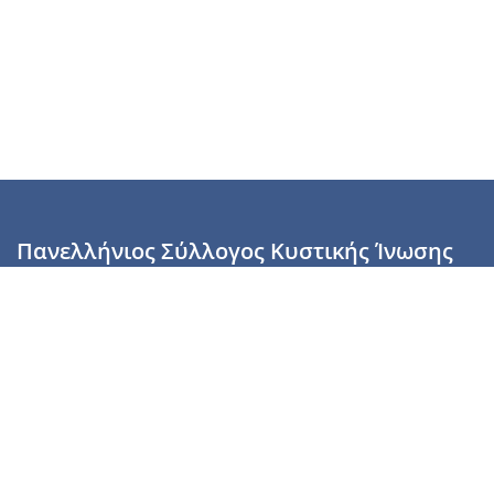
Πανελλήνιος Σύλλογος Κυστικής Ίνωσης
Καραϊσκάκη 28, Αθήνα, ΤΚ 10554
2110137700 (Τρίτη & Πέμπτη: 16:00-19:00),
6944255853 (Τετάρτη: 17.00-20.00)
info@cysticfibrosis.gr
Προσωπικά Δεδομένα