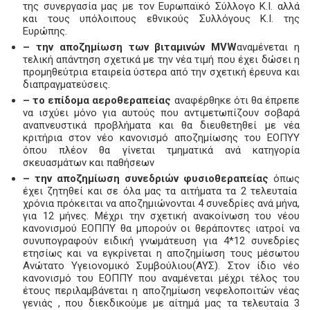
της συνεργασία μας με τον Ευρωπαϊκό Σύλλογο Κ.Ι. αλλά
και τους υπόλοιπους εθνικούς Συλλόγους Κ.Ι. της
Ευρώπης.
– την αποζημίωση των βιταμινών
MVW
αναμένεται η
τελική απάντηση σχετικά με την νέα τιμή που έχει δώσει η
προμηθεύτρια εταιρεία ύστερα από την σχετική έρευνα και
διαπραγματεύσεις.
– το επίδομα αεροθεραπείας
αναφέρθηκε ότι θα έπρεπε
να ισχύει μόνο για αυτούς που αντιμετωπίζουν σοβαρά
αναπνευστικά προβλήματα και θα διευθετηθεί με νέα
κριτήρια στον νέο κανονισμό αποζημίωσης του ΕΟΠΥΥ
όπου πλέον θα γίνεται τμηματικά ανά κατηγορία
σκευασμάτων και παθήσεων
– την αποζημίωση συνεδριών φυσιοθεραπείας
όπως
έχει ζητηθεί και σε όλα μας τα αιτήματα τα 2 τελευταία
χρόνια πρόκειται να αποζημιώνονται 4 συνεδρίες ανά μήνα,
για 12 μήνες. Μέχρι την σχετική ανακοίνωση του νέου
κανονισμού ΕΟΠΠΥ θα μπορούν οι θεράποντες ιατροί να
συνυπογραφούν ειδική γνωμάτευση για 4*12 συνεδρίες
ετησίως και να εγκρίνεται η αποζημίωση τους μέσωτου
Ανώτατο Υγειονομικό Συμβούλιου(ΑΥΣ). Στον ίδιο νέο
κανονισμό του ΕΟΠΠΥ που αναμένεται μέχρι τέλος του
έτους περιλαμβάνεται η αποζημίωση νεφελοποιτών νέας
γενιάς , που διεκδικούμε με αίτημά μας τα τελευταία 3