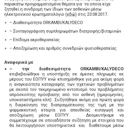
παρακάτω προγραμματισμένα θέματα για τα οποία είχε
ζητηθεί η συνδρομή των ίδιων των ασθενών μέσω
ηλεκτρονικού ερωτηματολόγιο
(εδώ)
στις 23.08.2017.
– Διαθεσιμότητα ORKAMBI/ΚΑ
LYDECO
– Συνταγογράφιση συμπληρωμάτων διατροφής
/
βιταμινών
– Επίδομα αεροθεραπείας
– Αποζημίωση και αριθμός συνεδριών φυσιοθεραπείας
Αναφορικά με
– την διαθεσιμότητα ORKAMBI/ΚΑ
LYDECO
επιβεβαιώθηκε η υποστήριξη σε άμεσες πληρωμές εκ
μέρους του ΕΟΠΥΥ ενώ επισημάνθηκε για μια ακόμη φορά
η αναγκαιότητα καταγραφής των σχετικών προβλημάτων
με σκοπό τον τεκμηριωμένο εντοπισμό του προβλήματος
απρόσκοπτης πρόσβασης από τον ασθενή (ημερομηνίες,
υποκαταστήματα κλπ) Συζητήθηκε ακόμη για πρώτη φορά
η διερεύνηση της διαπραγμάτευσης της τιμή με την
φαρμακευτική εταιρία για απευθείας εισαγωγή και
αποζημίωση μέσω ΕΟΠΥΥ. Δεσμευτήκαμε να
συμμετέχουμε σε οποιαδήποτε συζήτηση με στοιχεία που
θα λειτουργήσουν υποστηρικτικά και διαθέτουμε μέσω